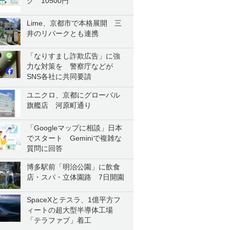
ク 10500円
Lime、京都市で本格展開 三
井のリパークとも連携
「なりすまし詐欺広告」に強
力な対策を 警察庁などが
SNS各社に共同要請
ユニクロ、京都にグローバル
旗艦店 河原町通り
「Googleマップに相談」日本
でスタート Geminiで複雑な
質問に回答
博多駅前「明治公園」に飲食
店・スパ・立体園路 7日開園
SpaceXとテスラ、1億平方フ
ィートの超大型半導体工場
「テラファブ」着工