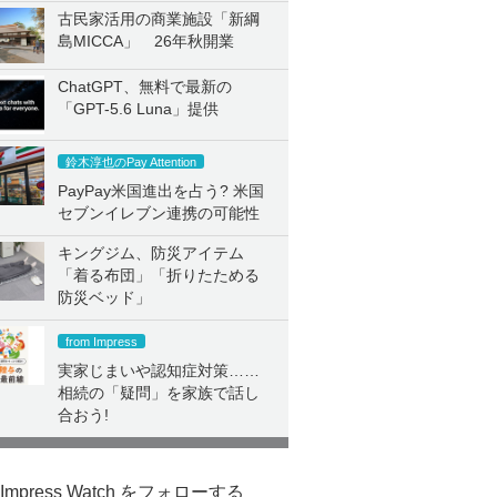
古民家活用の商業施設「新綱
島MICCA」 26年秋開業
ChatGPT、無料で最新の
「GPT-5.6 Luna」提供
鈴木淳也のPay Attention
PayPay米国進出を占う? 米国
セブンイレブン連携の可能性
キングジム、防災アイテム
「着る布団」「折りたためる
防災ベッド」
from Impress
実家じまいや認知症対策……
相続の「疑問」を家族で話し
合おう!
Impress Watch をフォローする