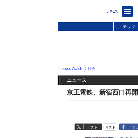
テック
Impress Watch
社会
ニュース
京王電鉄、新宿西口再
ポスト
リスト
シ