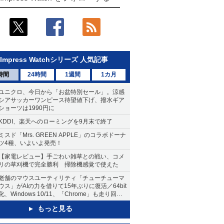
Impress Watchシリーズ 人気記事
時間
24時間
1週間
1カ月
ユニクロ、今日から「お盆特別セール」。涼感
シアサッカーワンピース待望値下げ、撥水ギア
ショーツは1990円に
KDDI、楽天へのローミングを9月末で終了
ミスド「Mrs. GREEN APPLE」のコラボドーナ
ツ4種、いよいよ発売！
【家電レビュー】手ごわい雑草との戦い、コメ
リの草刈機で完全勝利 掃除機感覚で使えた
老舗のマウスユーティリティ「チューチューマ
ウス」がAIの力を借りて15年ぶりに復活／64bit
化、Windows 10/11、「Chrome」も走り回
る。復活記念で2026年末まで500円
もっと見る