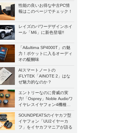
性能の良いお得な中古PC情
報はこのページでチェック！
レイズのパワーデザインホイ
ール「M6」に新色登場!!
「A&ultima SP4000T」の魅
力！ポケットに入るオーディ
オの醍醐味
AIスマートノートの
iFLYTEK「AINOTE 2」はな
ぜ魅力的なのか？
エントリーなのに脅威の実
力!「Osprey」Noble Audioワ
イヤレスイヤフォン4機種を
一気に聴く
SOUNDPEATSのイヤカフ型
イヤフォン「UU2イヤーカ
フ」をイヤカフマニアが語る