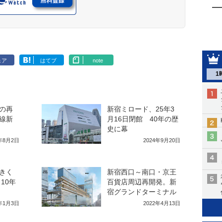
ェア
はてブ
note
1
の再
新宿ミロード、25年3
線新
月16日閉館 40年の歴
史に幕
3年8月2日
2024年9月20日
きく
新宿西口～南口・京王
10年
百貨店周辺再開発。新
宿グランドターミナル
3年1月3日
2022年4月13日