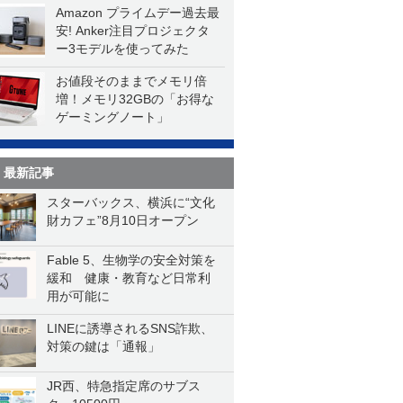
Amazon プライムデー過去最
安! Anker注目プロジェクタ
ー3モデルを使ってみた
お値段そのままでメモリ倍
増！メモリ32GBの「お得な
ゲーミングノート」
最新記事
スターバックス、横浜に“文化
財カフェ”8月10日オープン
Fable 5、生物学の安全対策を
緩和 健康・教育など日常利
用が可能に
LINEに誘導されるSNS詐欺、
対策の鍵は「通報」
JR西、特急指定席のサブス