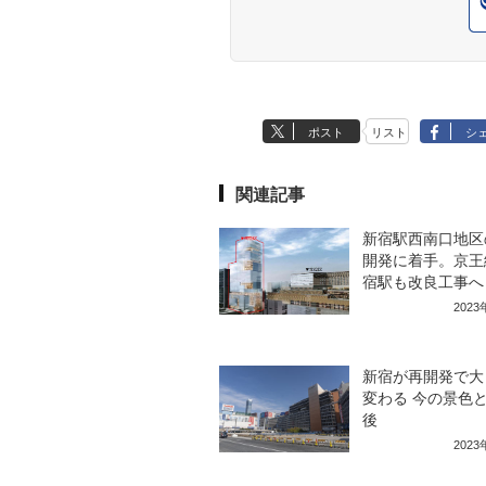
ポスト
リスト
シ
関連記事
新宿駅西南口地区
開発に着手。京王
宿駅も改良工事へ
202
新宿が再開発で大
変わる 今の景色と
後
202