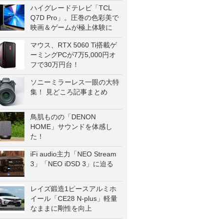
ハイグレードテレビ「TCL
Q7D Pro」。圧巻の色彩美で
映画＆ゲームが極上体験に
マウス、RTX 5060 Ti搭載ゲ
ーミングPCが7万5,000円オ
フで30万円台！
ソニーミラーレス一眼の大特
集！ 見どころ記事まとめ
鳥肌ものの「DENON
HOME」サウンドを体感し
た！
iFi audio主力「NEO Stream
3」「NEO iDSD 3」に迫る
レイズ鍛造1ピースアルミホ
イール「CE28 N-plus」軽量
なままに剛性を向上