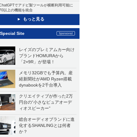
ChatGPTでアドビ製ツールが横断利用可能に
70以上の機能を統合
もっと見る
Special Site
レイズのプレミアムカー向け
ブランドHOMURAから
「2×9R」が登場！
メモリ32GBでも予算内。産
経新聞社がAMD Ryzen搭載
dynabookを2千台導入
クリエイティブが作った2万
円台の“小さなピュアオーデ
ィオスピーカー”
総合オーディオブランドに進
化するSHANLINGとは何者
か？