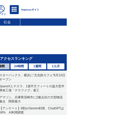
社会
アクセスランキング
時間
24時間
1週間
1カ月
スターバックス、横浜に“文化財カフェ”8月10日
オープン
SpaceXとテスラ、1億平方フィートの超大型半
導体工場「テラファブ」着工
アマゾン、兵庫県尼崎市に2拠点目の大型物流
拠点 関西最大
【アンケート】8割がGemini利用、ChatGPTは
68% AI利用調査