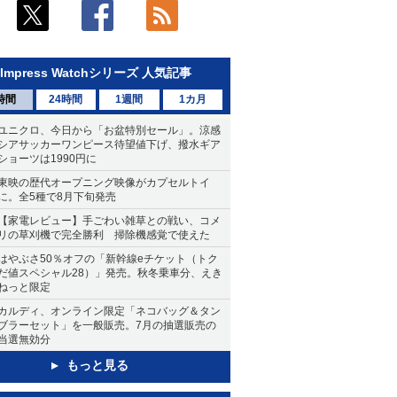
Impress Watchシリーズ 人気記事
時間
24時間
1週間
1カ月
ユニクロ、今日から「お盆特別セール」。涼感
シアサッカーワンピース待望値下げ、撥水ギア
ショーツは1990円に
東映の歴代オープニング映像がカプセルトイ
に。全5種で8月下旬発売
【家電レビュー】手ごわい雑草との戦い、コメ
リの草刈機で完全勝利 掃除機感覚で使えた
はやぶさ50％オフの「新幹線eチケット（トク
だ値スペシャル28）」発売。秋冬乗車分、えき
ねっと限定
カルディ、オンライン限定「ネコバッグ＆タン
ブラーセット」を一般販売。7月の抽選販売の
当選無効分
もっと見る