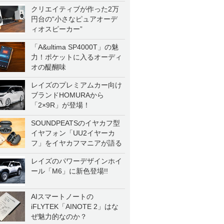
クリエイティブが作った2万
円台の“小さなピュアオーデ
ィオスピーカー”
「A&ultima SP4000T」の魅
力！ポケットに入るオーディ
オの醍醐味
レイズのプレミアムカー向け
ブランドHOMURAから
「2×9R」が登場！
SOUNDPEATSのイヤカフ型
イヤフォン「UU2イヤーカ
フ」をイヤカフマニアが語る
レイズのパワーデザインホイ
ール「M6」に新色登場!!
AIスマートノートの
iFLYTEK「AINOTE 2」はな
ぜ魅力的なのか？