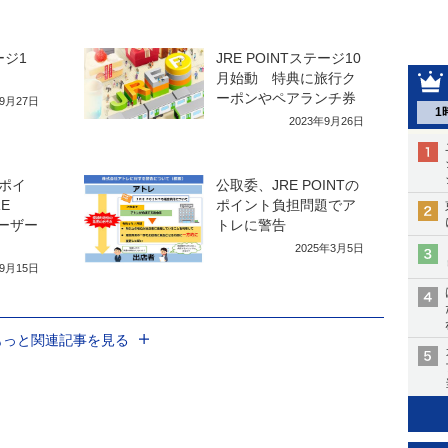
ージ1
JRE POINTステージ10
月始動 特典に旅行ク
ーポンやペアランチ券
年9月27日
1
2023年9月26日
ポイ
公取委、JRE POINTの
E
ポイント負担問題でア
ユーザー
トレに警告
2025年3月5日
年9月15日
もっと関連記事を見る