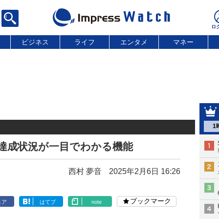
ビジネス
ライフ
エンタメ
マネー
1
ージ、達成状況が一目でわかる機能
西村 夢音
2025年2月6日 16:26
ブックマーク
ェア
はてブ
note