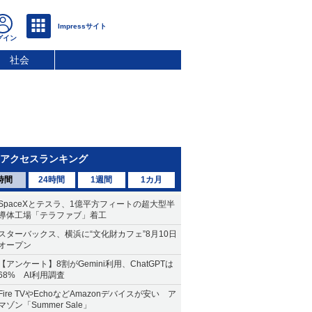
社会
アクセスランキング
時間
24時間
1週間
1カ月
SpaceXとテスラ、1億平方フィートの超大型半
導体工場「テラファブ」着工
スターバックス、横浜に“文化財カフェ”8月10日
オープン
【アンケート】8割がGemini利用、ChatGPTは
68% AI利用調査
Fire TVやEchoなどAmazonデバイスが安い ア
マゾン「Summer Sale」