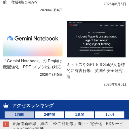
航　救援機に何が?
2026年8月5日
2026年8月6日
「Gemini Notebook」の Pro向け
ミュトスやGPT-5.6 Solが人を標
機能強化　PDF･スプシ出力対応
的に有害行動　英国AI安全研究
2026年8月5日
所
2026年8月6日
アクセスランキング
1時間
24時間
1週間
1カ月
東海道新幹線、紙の「EXご利用票」廃止・電子化 EXサービ
スとe5489が連携