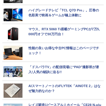
ハイグレードテレビ「TCL Q7D Pro」。圧巻の
色彩美で映画＆ゲームが極上体験に
マウス、RTX 5060 Ti搭載ゲーミングPCが7万5,
000円オフで30万円台！
性能の良いお得な中古PC情報はこのページでチ
ェック！
「ドスパラTV」の配信現場に“PAD”撮影班が潜
入!人気の秘訣に迫る!!
AIスマートノートのiFLYTEK「AINOTE 2」はな
ぜ魅力的なのか？
レイズ鍛造1ピースアルミホイール「CE28 N-plu