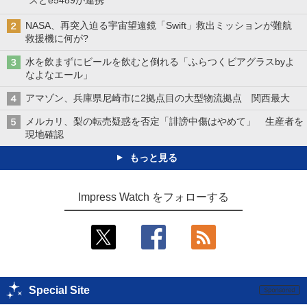
NASA、再突入迫る宇宙望遠鏡「Swift」救出ミッションが難航
救援機に何が?
水を飲まずにビールを飲むと倒れる「ふらつくビアグラスbyよ
なよなエール」
アマゾン、兵庫県尼崎市に2拠点目の大型物流拠点 関西最大
メルカリ、梨の転売疑惑を否定「誹謗中傷はやめて」 生産者を
現地確認
もっと見る
Impress Watch をフォローする
Special Site