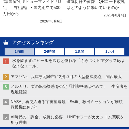
"準国産"セミヒューマノイド「D
磁気切符の黄昏　QRコード改札
1」　自社設計・国内組立で500
はどのように動いているのか
万円から
2026年8月4日
2026年8月6日
アクセスランキング
1時間
24時間
1週間
1カ月
水を飲まずにビールを飲むと倒れる「ふらつくビアグラスbyよ
なよなエール」
アマゾン、兵庫県尼崎市に2拠点目の大型物流拠点 関西最大
メルカリ、梨の転売疑惑を否定「誹謗中傷はやめて」 生産者を
現地確認
NASA、再突入迫る宇宙望遠鏡「Swift」救出ミッションが難航
救援機に何が?
AI時代の「課金」成長に必要 LINEヤフーがカカクコム買収を
狙う理由