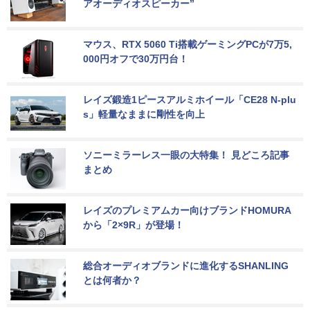
アオーディオスピーカー”
マウス、RTX 5060 Ti搭載ゲーミングPCが7万5,
000円オフで30万円台！
レイズ鍛造1ピースアルミホイール「CE28 N-plu
s」軽量なままに剛性を向上
ソニーミラーレス一眼の大特集！ 見どころ記事
まとめ
レイズのプレミアムカー向けブランドHOMURA
から「2×9R」が登場！
総合オーディオブランドに進化するSHANLING
とは何者か？