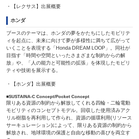
・
【レクサス】出展概要
ホンダ
ブースのテーマは、ホンダの夢をかたちにしたモビリテ
ィを起点に、未来に向けて夢が多様性に満ちて広がって
いくことを表現する「Honda DREAM LOOP」。同社が
目指す「時間や空間といったさまざまな制約からの解
放」や、「人の能力と可能性の拡張」を体現したモビリ
ティや技術を展示する。
・
【ホンダ】出展概要
SUSTAINA-C Concept/Pocket Concept
限りある資源の制約から解放してくれる四輪・二輪電動
モビリティのコンセプトモデル。回収した使用済みアク
リル樹脂を再利用して作られ、資源の循環利用(リソース
サーキュレーション)によって、限りある資源の制約から
解放され、地球環境の保護と自由な移動の喜びを両立す