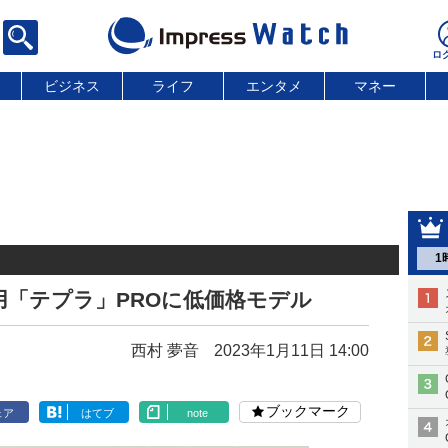
ビジネス
ライフ
エンタメ
マネー
1
「テプラ」PROに低価格モデル
西村 夢音
2023年1月11日 14:00
ブックマーク
ェア
はてブ
note