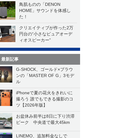
鳥肌ものの「DENON
HOME」サウンドを体感し
た！
クリエイティブが作った2万
円台の“小さなピュアオーデ
ィオスピーカー”
最新記事
G-SHOCK、ゴールド×ブラウ
ンの「MASTER OF G」3モデ
ル
iPhoneで夏の花火をきれいに
撮ろう 誰でもできる撮影のコ
ツ【2026年版】
お盆休み前半は8日に下り渋滞
ピーク 中央道で最大45km
LINEMO、追加料金なしで