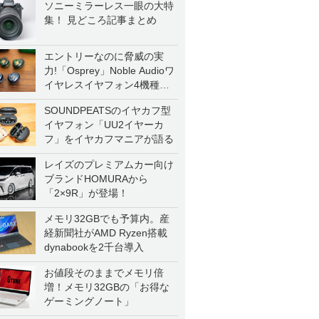
ソニーミラーレス一眼の大特
集！ 見どころ記事まとめ
エントリーなのに脅威の実
力!「Osprey」Noble Audioワ
イヤレスイヤフォン4機種を
一気に聴く
SOUNDPEATSのイヤカフ型
イヤフォン「UU2イヤーカ
フ」をイヤカフマニアが語る
レイズのプレミアムカー向け
ブランドHOMURAから
「2×9R」が登場！
メモリ32GBでも予算内。産
経新聞社がAMD Ryzen搭載
dynabookを2千台導入
お値段そのままでメモリ倍
増！メモリ32GBの「お得な
ゲーミングノート」