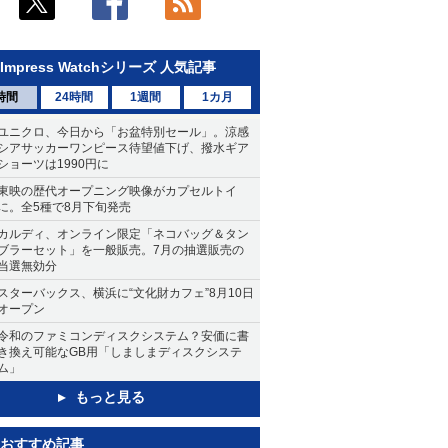
Impress Watchシリーズ 人気記事
時間
24時間
1週間
1カ月
ユニクロ、今日から「お盆特別セール」。涼感
シアサッカーワンピース待望値下げ、撥水ギア
ショーツは1990円に
東映の歴代オープニング映像がカプセルトイ
に。全5種で8月下旬発売
カルディ、オンライン限定「ネコバッグ＆タン
ブラーセット」を一般販売。7月の抽選販売の
当選無効分
スターバックス、横浜に“文化財カフェ”8月10日
オープン
令和のファミコンディスクシステム？安価に書
き換え可能なGB用「しましまディスクシステ
ム」
もっと見る
おすすめ記事