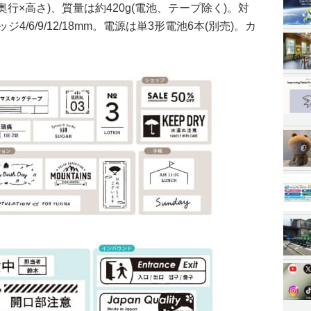
幅×奥行×高さ)、質量は約420g(電池、テープ除く)。対
/6/9/12/18mm。電源は単3形電池6本(別売)。カ