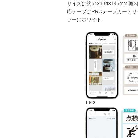
サイズは約54×134×145mm(
応テープはPROテープカートリッジ4
ラーはホワイト。
Hello