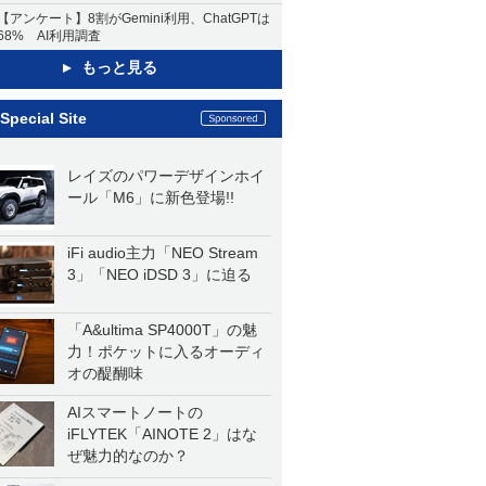
【アンケート】8割がGemini利用、ChatGPTは
68% AI利用調査
もっと見る
Special Site
レイズのパワーデザインホイ
ール「M6」に新色登場!!
iFi audio主力「NEO Stream
3」「NEO iDSD 3」に迫る
「A&ultima SP4000T」の魅
力！ポケットに入るオーディ
オの醍醐味
AIスマートノートの
iFLYTEK「AINOTE 2」はな
ぜ魅力的なのか？