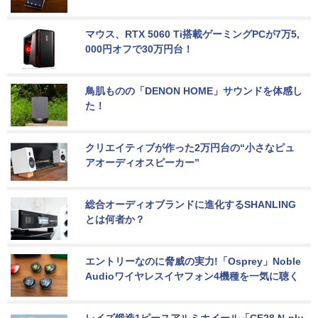
マウス、RTX 5060 Ti搭載ゲーミングPCが7万5,
000円オフで30万円台！
鳥肌ものの「DENON HOME」サウンドを体感し
た！
クリエイティブが作った2万円台の“小さなピュ
アオーディオスピーカー”
総合オーディオブランドに進化するSHANLING
とは何者か？
エントリーなのに脅威の実力!「Osprey」Noble 
Audioワイヤレスイヤフォン4機種を一気に聴く
レイズ鍛造1ピースアルミホイール「CE28 N-plu