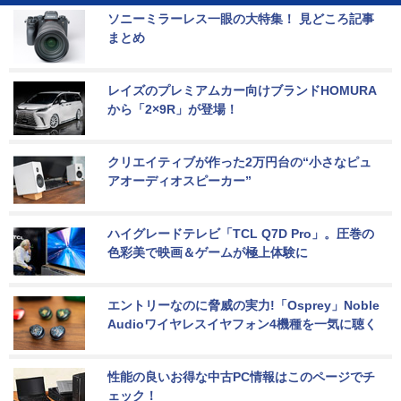
ソニーミラーレス一眼の大特集！ 見どころ記事
まとめ
レイズのプレミアムカー向けブランドHOMURA
から「2×9R」が登場！
クリエイティブが作った2万円台の“小さなピュ
アオーディオスピーカー”
ハイグレードテレビ「TCL Q7D Pro」。圧巻の
色彩美で映画＆ゲームが極上体験に
エントリーなのに脅威の実力!「Osprey」Noble 
Audioワイヤレスイヤフォン4機種を一気に聴く
性能の良いお得な中古PC情報はこのページでチ
ェック！