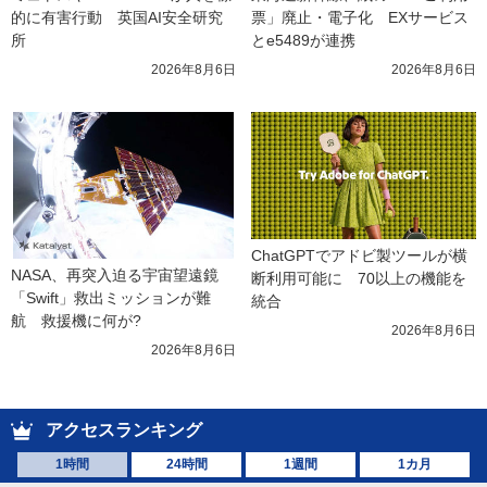
的に有害行動　英国AI安全研究
票」廃止・電子化　EXサービス
所
とe5489が連携
2026年8月6日
2026年8月6日
ChatGPTでアドビ製ツールが横
NASA、再突入迫る宇宙望遠鏡
断利用可能に　70以上の機能を
「Swift」救出ミッションが難
統合
航　救援機に何が?
2026年8月6日
2026年8月6日
アクセスランキング
1時間
24時間
1週間
1カ月