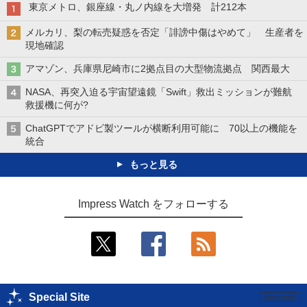
東京メトロ、銀座線・丸ノ内線を大増発 計212本
メルカリ、梨の転売疑惑を否定「誹謗中傷はやめて」 生産者を
現地確認
アマゾン、兵庫県尼崎市に2拠点目の大型物流拠点 関西最大
NASA、再突入迫る宇宙望遠鏡「Swift」救出ミッションが難航
救援機に何が?
ChatGPTでアドビ製ツールが横断利用可能に 70以上の機能を
統合
もっと見る
Impress Watch をフォローする
Special Site