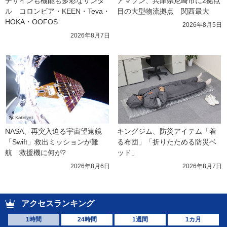
デザインも機能も多彩なサンダ
アマゾン、兵庫県尼崎市に2拠点
ル　コロンビア・KEEN・Teva・
目の大型物流拠点　関西最大
HOKA・OOFOS
2026年8月5日
2026年8月7日
NASA、再突入迫る宇宙望遠鏡
キングジム、防災アイテム「着
「Swift」救出ミッションが難
る布団」「折りたためる防災ベ
航　救援機に何が?
ッド」
2026年8月6日
2026年8月7日
アクセスランキング
1時間
24時間
1週間
1カ月