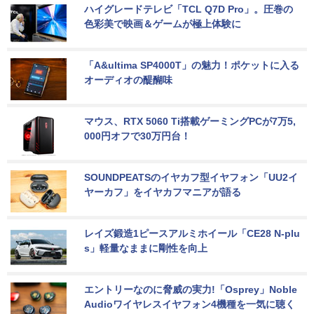
ハイグレードテレビ「TCL Q7D Pro」。圧巻の
色彩美で映画＆ゲームが極上体験に
「A&ultima SP4000T」の魅力！ポケットに入る
オーディオの醍醐味
マウス、RTX 5060 Ti搭載ゲーミングPCが7万5,
000円オフで30万円台！
SOUNDPEATSのイヤカフ型イヤフォン「UU2イ
ヤーカフ」をイヤカフマニアが語る
レイズ鍛造1ピースアルミホイール「CE28 N-plu
s」軽量なままに剛性を向上
エントリーなのに脅威の実力!「Osprey」Noble 
Audioワイヤレスイヤフォン4機種を一気に聴く