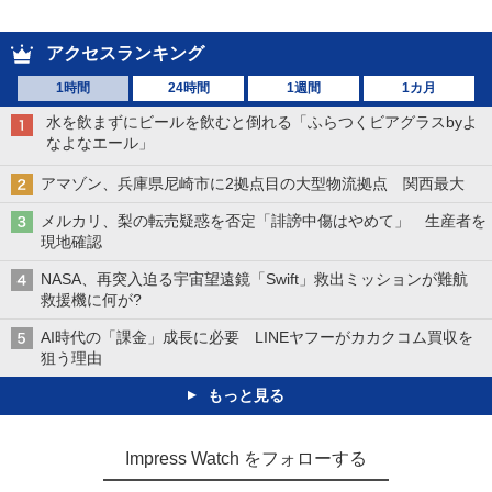
アクセスランキング
1時間
24時間
1週間
1カ月
水を飲まずにビールを飲むと倒れる「ふらつくビアグラスbyよ
なよなエール」
アマゾン、兵庫県尼崎市に2拠点目の大型物流拠点 関西最大
メルカリ、梨の転売疑惑を否定「誹謗中傷はやめて」 生産者を
現地確認
NASA、再突入迫る宇宙望遠鏡「Swift」救出ミッションが難航
救援機に何が?
AI時代の「課金」成長に必要 LINEヤフーがカカクコム買収を
狙う理由
もっと見る
Impress Watch をフォローする