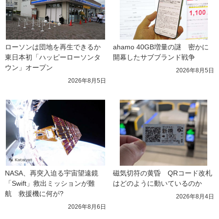
ローソンは団地を再生できるか 
ahamo 40GB増量の謎　密かに
東日本初「ハッピーローソンタ
開幕したサブブランド戦争
ウン」オープン
2026年8月5日
2026年8月5日
NASA、再突入迫る宇宙望遠鏡
磁気切符の黄昏　QRコード改札
「Swift」救出ミッションが難
はどのように動いているのか
航　救援機に何が?
2026年8月4日
2026年8月6日