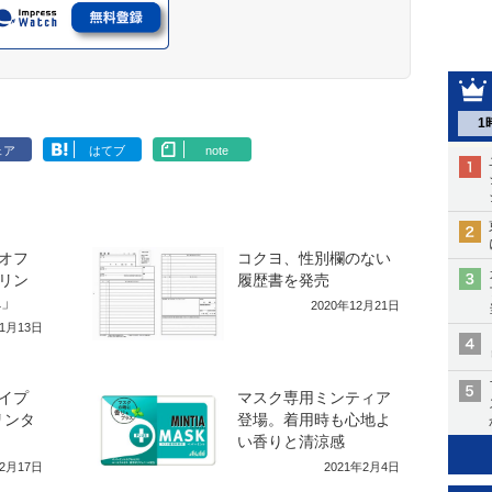
1
ェア
はてブ
note
オフ
コクヨ、性別欄のない
リン
履歴書を発売
a」
2020年12月21日
年1月13日
イプ
マスク専用ミンティア
リンタ
登場。着用時も心地よ
い香りと清涼感
12月17日
2021年2月4日