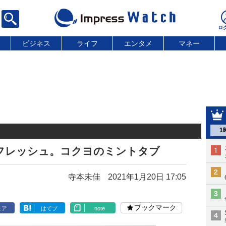
ビジネス
ライフ
エンタメ
マネー
1
リフレッシュ。コクヨのミントタブ
寺本未佳
2021年1月20日 17:05
ブックマーク
ェア
はてブ
note