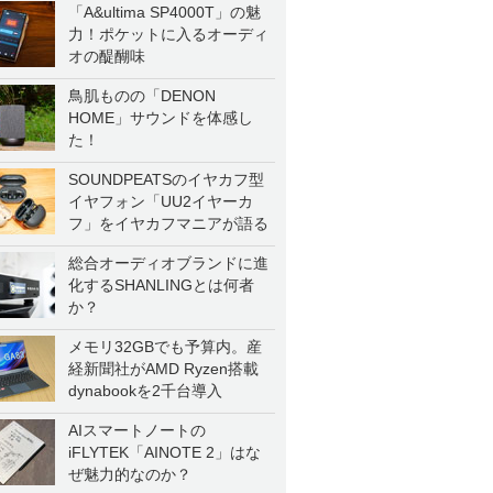
「A&ultima SP4000T」の魅
力！ポケットに入るオーディ
オの醍醐味
鳥肌ものの「DENON
HOME」サウンドを体感し
た！
SOUNDPEATSのイヤカフ型
イヤフォン「UU2イヤーカ
フ」をイヤカフマニアが語る
総合オーディオブランドに進
化するSHANLINGとは何者
か？
メモリ32GBでも予算内。産
経新聞社がAMD Ryzen搭載
dynabookを2千台導入
AIスマートノートの
iFLYTEK「AINOTE 2」はな
ぜ魅力的なのか？