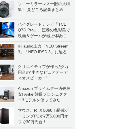
ソニーミラーレス一眼の大特
集！ 見どころ記事まとめ
ハイグレードテレビ「TCL
Q7D Pro」。圧巻の色彩美で
映画＆ゲームが極上体験に
iFi audio主力「NEO Stream
3」「NEO iDSD 3」に迫る
クリエイティブが作った2万
円台の“小さなピュアオーデ
ィオスピーカー”
Amazon プライムデー過去最
安! Anker注目プロジェクタ
ー3モデルを使ってみた
マウス、RTX 5060 Ti搭載ゲ
ーミングPCが7万5,000円オ
フで30万円台！