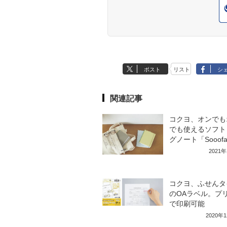
ポスト
リスト
シ
関連記事
コクヨ、オンでも
でも使えるソフト
グノート「Sooof
2021
コクヨ、ふせんタ
のOAラベル。プ
で印刷可能
2020年