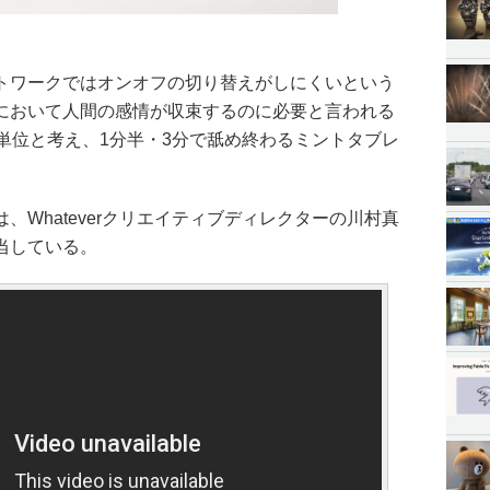
トワークではオンオフの切り替えがしにくいという
において人間の感情が収束するのに必要と言われる
単位と考え、1分半・3分で舐め終わるミントタブレ
、Whateverクリエイティブディレクターの川村真
当している。