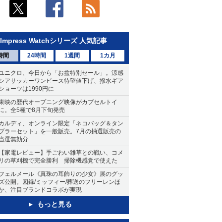
Impress Watchシリーズ 人気記事
時間
24時間
1週間
1カ月
ユニクロ、今日から「お盆特別セール」。涼感
シアサッカーワンピース待望値下げ、撥水ギア
ショーツは1990円に
東映の歴代オープニング映像がカプセルトイ
に。全5種で8月下旬発売
カルディ、オンライン限定「ネコバッグ＆タン
ブラーセット」を一般販売。7月の抽選販売の
当選無効分
【家電レビュー】手ごわい雑草との戦い、コメ
リの草刈機で完全勝利 掃除機感覚で使えた
フェルメール《真珠の耳飾りの少女》展のグッ
ズ公開。図録/ミッフィー/葬送のフリーレンほ
か、注目ブランドコラボが実現
もっと見る