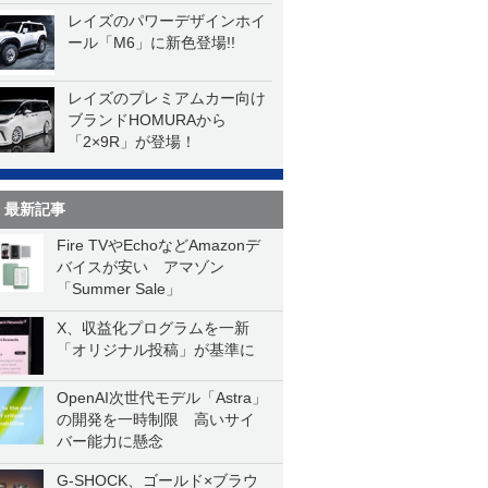
レイズのパワーデザインホイ
ール「M6」に新色登場!!
レイズのプレミアムカー向け
ブランドHOMURAから
「2×9R」が登場！
最新記事
Fire TVやEchoなどAmazonデ
バイスが安い アマゾン
「Summer Sale」
X、収益化プログラムを一新
「オリジナル投稿」が基準に
OpenAI次世代モデル「Astra」
の開発を一時制限 高いサイ
バー能力に懸念
G-SHOCK、ゴールド×ブラウ