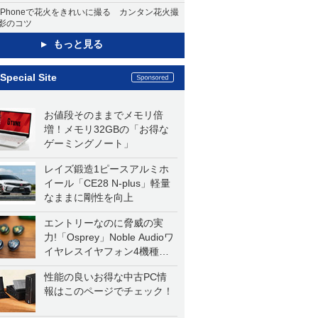
iPhoneで花火をきれいに撮る カンタン花火撮
影のコツ
もっと見る
Special Site
お値段そのままでメモリ倍
増！メモリ32GBの「お得な
ゲーミングノート」
レイズ鍛造1ピースアルミホ
イール「CE28 N-plus」軽量
なままに剛性を向上
エントリーなのに脅威の実
力!「Osprey」Noble Audioワ
イヤレスイヤフォン4機種を
一気に聴く
性能の良いお得な中古PC情
報はこのページでチェック！