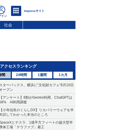
社会
アクセスランキング
時間
24時間
1週間
1カ月
スターバックス、横浜に“文化財カフェ”8月10日
オープン
【アンケート】8割がGemini利用、ChatGPTは
68% AI利用調査
【小寺信良のくらしDX】リカバリーウェアを半
年試してわかった本当のところ
SpaceXとテスラ、1億平方フィートの超大型半
導体工場「テラファブ」着工