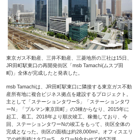
東京ガス不動産、三井不動産、三菱地所の三社は15日、
JR田町駅東口の再開発街区「msb Tamachi(ムスブ田
町)」全体が完成したと発表した。
msb Tamachiは、JR田町駅東口に隣接する東京ガス不動
産所有地に複合ビジネス拠点を建設するプロジェクト。
主として「ステーションタワーS」「ステーションタワ
ーN」「プルマン東京田町」の3棟からなり、2015年に
起工、着工。2018年より順次竣工、稼働しており、今
回、ステーションタワーNの竣工をもって、街区全体の
完成となった。街区の面積は約28,000m
。オフィスエリ
2
アの総面積はタワーS、タワーN合わせて約5万坪。