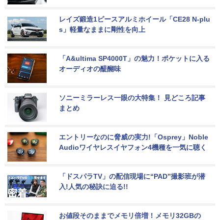
レイズ鍛造1ピースアルミホイール「CE28 N-plu
s」軽量なままに剛性を向上
「A&ultima SP4000T」の魅力！ポケットに入る
オーディオの醍醐味
ソニーミラーレス一眼の大特集！ 見どころ記事
まとめ
エントリーなのに脅威の実力!「Osprey」Noble 
Audioワイヤレスイヤフォン4機種を一気に聴く
「ドスパラTV」の配信現場に“PAD”撮影班が潜
入!人気の秘訣に迫る!!
お値段そのままでメモリ倍増！メモリ32GBの