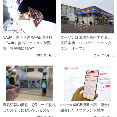
NASA、再突入迫る宇宙望遠鏡
ローソンは団地を再生できるか 
「Swift」救出ミッションが難
東日本初「ハッピーローソンタ
航　救援機に何が?
ウン」オープン
2026年8月6日
2026年8月5日
磁気切符の黄昏　QRコード改札
ahamo 40GB増量の謎　密かに
はどのように動いているのか
開幕したサブブランド戦争