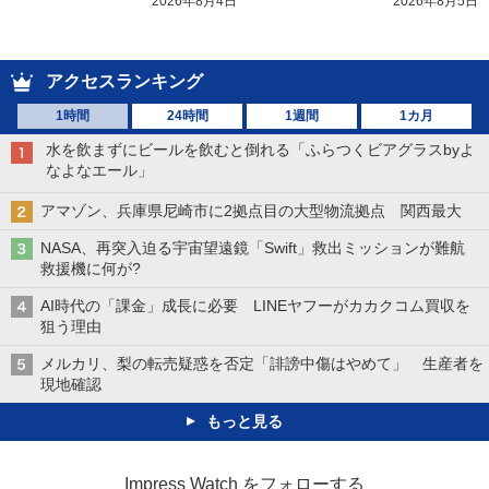
2026年8月4日
2026年8月5日
アクセスランキング
1時間
24時間
1週間
1カ月
水を飲まずにビールを飲むと倒れる「ふらつくビアグラスbyよ
なよなエール」
アマゾン、兵庫県尼崎市に2拠点目の大型物流拠点 関西最大
NASA、再突入迫る宇宙望遠鏡「Swift」救出ミッションが難航
救援機に何が?
AI時代の「課金」成長に必要 LINEヤフーがカカクコム買収を
狙う理由
メルカリ、梨の転売疑惑を否定「誹謗中傷はやめて」 生産者を
現地確認
もっと見る
Impress Watch をフォローする