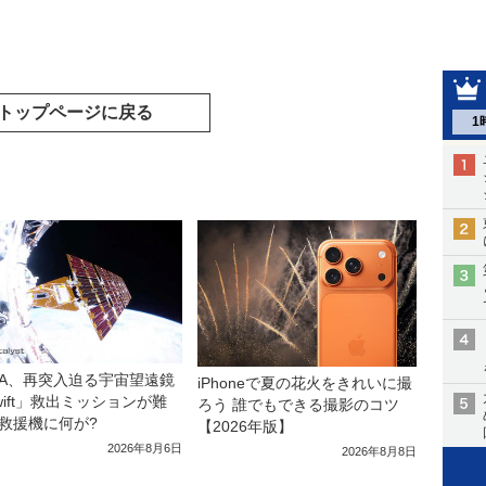
トップページに戻る
1
SA、再突入迫る宇宙望遠鏡
iPhoneで夏の花火をきれいに撮
wift」救出ミッションが難
ろう 誰でもできる撮影のコツ
救援機に何が?
【2026年版】
2026年8月6日
2026年8月8日