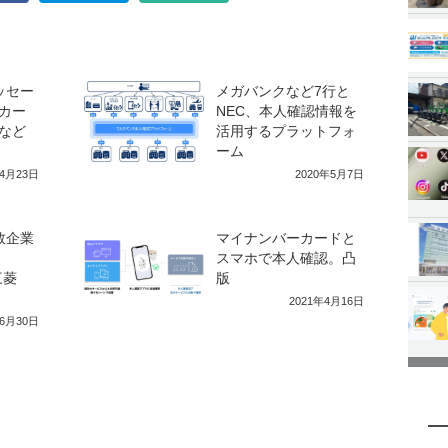
ッセー
メガバンクなど7行と
カー
NEC、本人確認情報を
など
活用するプラットフォ
ーム
年4月23日
2020年5月7日
数企業
マイナンバーカードと
スマホで本人確認。凸
三菱
版
2021年4月16日
年6月30日