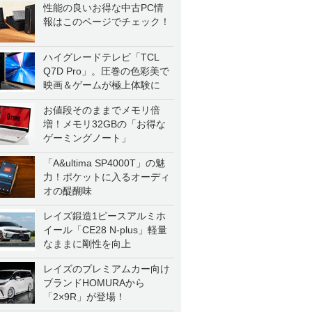
性能の良いお得な中古PC情
報はこのページでチェック！
ハイグレードテレビ「TCL
Q7D Pro」。圧巻の色彩美で
映画＆ゲームが極上体験に
お値段そのままでメモリ倍
増！メモリ32GBの「お得な
ゲーミングノート」
「A&ultima SP4000T」の魅
力！ポケットに入るオーディ
オの醍醐味
レイズ鍛造1ピースアルミホ
イール「CE28 N-plus」軽量
なままに剛性を向上
レイズのプレミアムカー向け
ブランドHOMURAから
「2×9R」が登場！