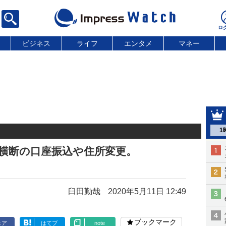
ビジネス
ライフ
エンタメ
マネー
1
横断の口座振込や住所変更。
臼田勤哉
2020年5月11日 12:49
ブックマーク
ェア
はてブ
note