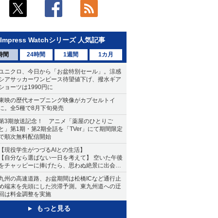
Impress Watchシリーズ 人気記事
時間
24時間
1週間
1カ月
ユニクロ、今日から「お盆特別セール」。涼感
シアサッカーワンピース待望値下げ、撥水ギア
ショーツは1990円に
東映の歴代オープニング映像がカプセルトイ
に。全5種で8月下旬発売
第3期放送記念！ アニメ「薬屋のひとりご
と」第1期・第2期全話を「TVer」にて期間限定
で順次無料配信開始
【現役学生がつづるAIとの生活】
【自分なら選ばない一日を考えて】 空いた午後
をチャッピーに捧げたら、思わぬ絶景に出会っ
た話
九州の高速道路、お盆期間は松橋ICなど通行止
め端末を先頭にした渋滞予測。東九州道への迂
回は料金調整を実施
もっと見る