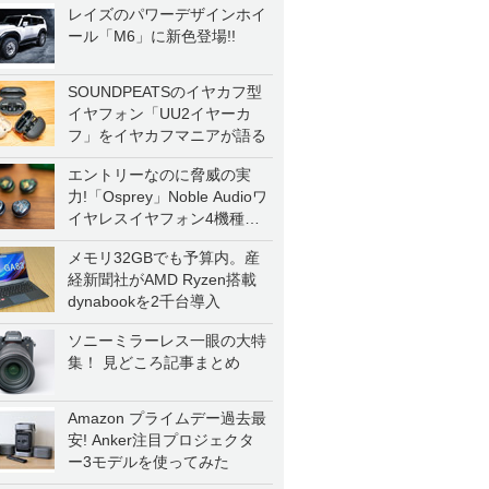
レイズのパワーデザインホイ
ール「M6」に新色登場!!
SOUNDPEATSのイヤカフ型
イヤフォン「UU2イヤーカ
フ」をイヤカフマニアが語る
エントリーなのに脅威の実
力!「Osprey」Noble Audioワ
イヤレスイヤフォン4機種を
一気に聴く
メモリ32GBでも予算内。産
経新聞社がAMD Ryzen搭載
dynabookを2千台導入
ソニーミラーレス一眼の大特
集！ 見どころ記事まとめ
Amazon プライムデー過去最
安! Anker注目プロジェクタ
ー3モデルを使ってみた