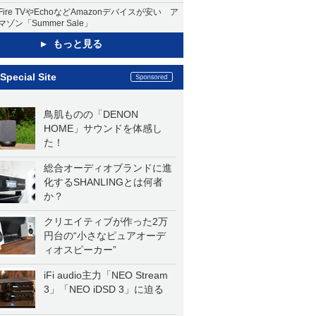
Fire TVやEchoなどAmazonデバイスが安い ア
マゾン「Summer Sale」
もっと見る
Special Site
鳥肌ものの「DENON
HOME」サウンドを体感し
た！
総合オーディオブランドに進
化するSHANLINGとは何者
か？
クリエイティブが作った2万
円台の“小さなピュアオーデ
ィオスピーカー”
iFi audio主力「NEO Stream
3」「NEO iDSD 3」に迫る