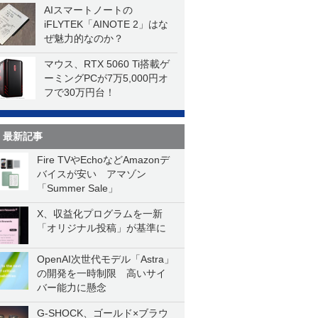
AIスマートノートの
iFLYTEK「AINOTE 2」はな
ぜ魅力的なのか？
マウス、RTX 5060 Ti搭載ゲ
ーミングPCが7万5,000円オ
フで30万円台！
最新記事
Fire TVやEchoなどAmazonデ
バイスが安い アマゾン
「Summer Sale」
X、収益化プログラムを一新
「オリジナル投稿」が基準に
OpenAI次世代モデル「Astra」
の開発を一時制限 高いサイ
バー能力に懸念
G-SHOCK、ゴールド×ブラウ