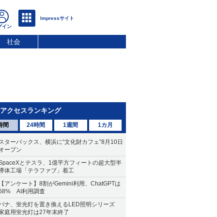
社会
アクセスランキング
時間
24時間
1週間
1カ月
スターバックス、横浜に“文化財カフェ”8月10日
オープン
SpaceXとテスラ、1億平方フィートの超大型半
導体工場「テラファブ」着工
【アンケート】8割がGemini利用、ChatGPTは
68% AI利用調査
パナ、蛍光灯を置き換えるLED照明シリーズ
家庭用蛍光灯は27年末終了