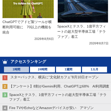
ChatGPTでアドビ製ツールが横
SpaceXとテスラ、1億平方フィ
断利用可能に　70以上の機能を
ートの超大型半導体工場「テラ
統合
ファブ」着工
2026年8月6日
2026年8月7日
アクセスランキング
1時間
24時間
1週間
1カ月
スターバックス、横浜に“文化財カフェ”8月10日オープン
【アンケート】8割がGemini利用、ChatGPTは68% AI利用調査
SpaceXとテスラ、1億平方フィートの超大型半導体工場「テラ
ファブ」着工
Fire TVやEchoなどAmazonデバイスが安い アマゾン