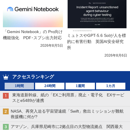
「Gemini Notebook」の Pro向け
ミュトスやGPT-5.6 Solが人を標
機能強化　PDF･スプシ出力対応
的に有害行動　英国AI安全研究
2026年8月5日
所
2026年8月6日
アクセスランキング
1時間
24時間
1週間
1カ月
東海道新幹線、紙の「EXご利用票」廃止・電子化 EXサービ
スとe5489が連携
NASA、再突入迫る宇宙望遠鏡「Swift」救出ミッションが難航
救援機に何が?
アマゾン、兵庫県尼崎市に2拠点目の大型物流拠点 関西最大