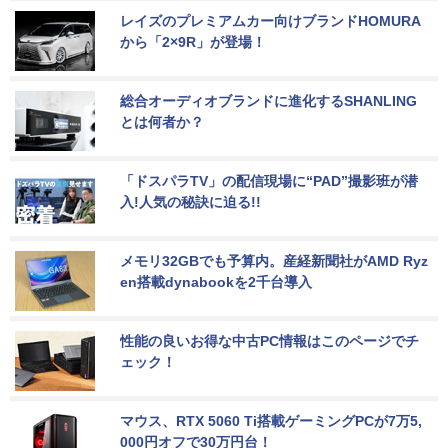
レイズのプレミアムカー向けブランドHOMURA
から「2×9R」が登場！
総合オーディオブランドに進化するSHANLING
とは何者か？
「ドスパラTV」の配信現場に“PAD”撮影班が潜
入!人気の秘訣に迫る!!
メモリ32GBでも予算内。産経新聞社がAMD Ryz
en搭載dynabookを2千台導入
性能の良いお得な中古PC情報はこのページでチ
ェック！
マウス、RTX 5060 Ti搭載ゲーミングPCが7万5,
000円オフで30万円台！