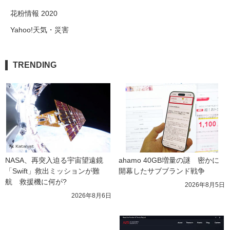
花粉情報 2020
Yahoo!天気・災害
TRENDING
NASA、再突入迫る宇宙望遠鏡
ahamo 40GB増量の謎　密かに
「Swift」救出ミッションが難
開幕したサブブランド戦争
航　救援機に何が?
2026年8月5日
2026年8月6日