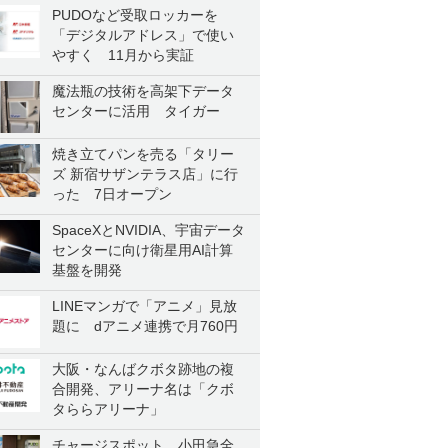
PUDOなど受取ロッカーを
「デジタルアドレス」で使い
やすく 11月から実証
魔法瓶の技術を高架下データ
センターに活用 タイガー
焼き立てパンを売る「タリー
ズ 新宿サザンテラス店」に行
った 7日オープン
SpaceXとNVIDIA、宇宙データ
センターに向け衛星用AI計算
基盤を開発
LINEマンガで「アニメ」見放
題に dアニメ連携で月760円
大阪・なんばクボタ跡地の複
合開発、アリーナ名は「クボ
タららアリーナ」
チャージスポット、小田急全