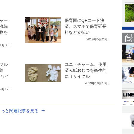
ャー
保育園にQRコード決
流統
済。スマホで保育延長
物を
料など支払い
2019年5月20日
年1月30日
フル
ユニ・チャーム、使用
除
済み紙おむつを衛生的
アワイ
にリサイクル
2019年10月18日
年9月17日
もっと関連記事を見る