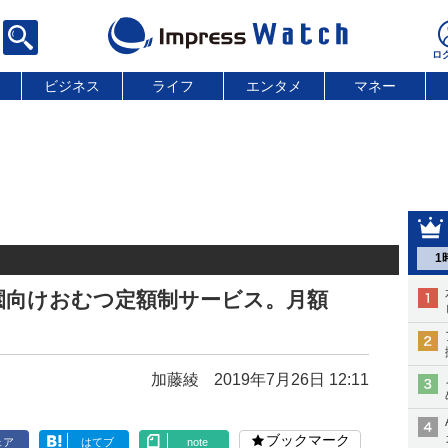
ビジネス
ライフ
エンタメ
マネー
1
園向けおむつ定額制サービス。月額
加藤綾
2019年7月26日 12:11
ブックマーク
ェア
はてブ
note