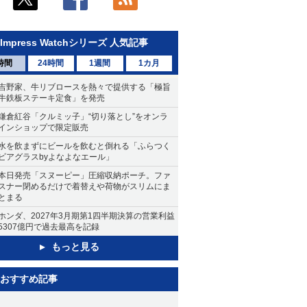
Impress Watchシリーズ 人気記事
時間
24時間
1週間
1カ月
吉野家、牛リブロースを熱々で提供する「極旨
牛鉄板ステーキ定食」を発売
鎌倉紅谷「クルミッ子」“切り落とし”をオンラ
インショップで限定販売
水を飲まずにビールを飲むと倒れる「ふらつく
ビアグラスbyよなよなエール」
本日発売「スヌーピー」圧縮収納ポーチ。ファ
スナー閉めるだけで着替えや荷物がスリムにま
とまる
ホンダ、2027年3月期第1四半期決算の営業利益
5307億円で過去最高を記録
もっと見る
おすすめ記事