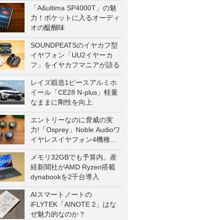
「A&ultima SP4000T」の魅
力！ポケットに入るオーディ
オの醍醐味
SOUNDPEATSのイヤカフ型
イヤフォン「UU2イヤーカ
フ」をイヤカフマニアが語る
レイズ鍛造1ピースアルミホ
イール「CE28 N-plus」軽量
なままに剛性を向上
エントリーなのに脅威の実
力!「Osprey」Noble Audioワ
イヤレスイヤフォン4機種を
一気に聴く
メモリ32GBでも予算内。産
経新聞社がAMD Ryzen搭載
dynabookを2千台導入
AIスマートノートの
iFLYTEK「AINOTE 2」はな
ぜ魅力的なのか？