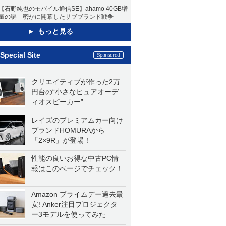
【石野純也のモバイル通信SE】ahamo 40GB増
量の謎 密かに開幕したサブブランド戦争
もっと見る
Special Site
クリエイティブが作った2万
円台の“小さなピュアオーデ
ィオスピーカー”
レイズのプレミアムカー向け
ブランドHOMURAから
「2×9R」が登場！
性能の良いお得な中古PC情
報はこのページでチェック！
Amazon プライムデー過去最
安! Anker注目プロジェクタ
ー3モデルを使ってみた