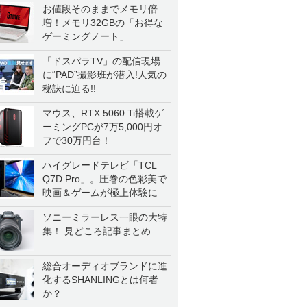
お値段そのままでメモリ倍
増！メモリ32GBの「お得な
ゲーミングノート」
「ドスパラTV」の配信現場
に“PAD”撮影班が潜入!人気の
秘訣に迫る!!
マウス、RTX 5060 Ti搭載ゲ
ーミングPCが7万5,000円オ
フで30万円台！
ハイグレードテレビ「TCL
Q7D Pro」。圧巻の色彩美で
映画＆ゲームが極上体験に
ソニーミラーレス一眼の大特
集！ 見どころ記事まとめ
総合オーディオブランドに進
化するSHANLINGとは何者
か？