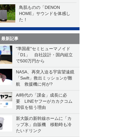
鳥肌ものの「DENON
HOME」サウンドを体感し
た！
最新記事
"準国産"セミヒューマノイド
「D1」 自社設計・国内組立
で500万円から
NASA、再突入迫る宇宙望遠鏡
「Swift」救出ミッションが難
航 救援機に何が?
AI時代の「課金」成長に必
要 LINEヤフーがカカクコム
買収を狙う理由
新大阪の新幹線ホームに「カ
ップ氷」自販機 移動時も冷
たいドリンク