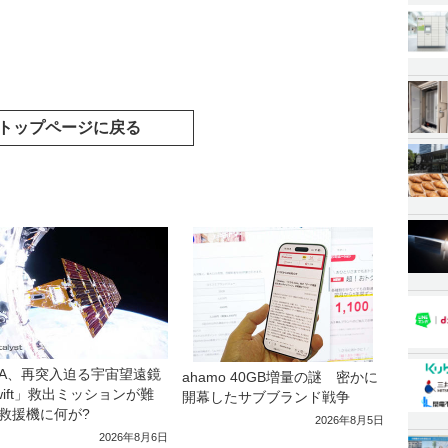
トップページに戻る
SA、再突入迫る宇宙望遠鏡
ahamo 40GB増量の謎 密かに
wift」救出ミッションが難
開幕したサブブランド戦争
救援機に何が?
2026年8月5日
2026年8月6日