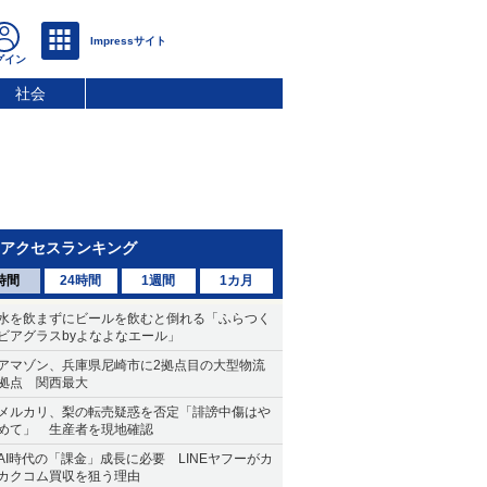
社会
アクセスランキング
時間
24時間
1週間
1カ月
水を飲まずにビールを飲むと倒れる「ふらつく
ビアグラスbyよなよなエール」
アマゾン、兵庫県尼崎市に2拠点目の大型物流
拠点 関西最大
メルカリ、梨の転売疑惑を否定「誹謗中傷はや
めて」 生産者を現地確認
AI時代の「課金」成長に必要 LINEヤフーがカ
カクコム買収を狙う理由