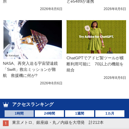
所
とe5489が連携
2026年8月6日
2026年8月6日
ChatGPTでアドビ製ツールが横
NASA、再突入迫る宇宙望遠鏡
断利用可能に　70以上の機能を
「Swift」救出ミッションが難
統合
航　救援機に何が?
2026年8月6日
2026年8月6日
アクセスランキング
1時間
24時間
1週間
1カ月
東京メトロ、銀座線・丸ノ内線を大増発 計212本