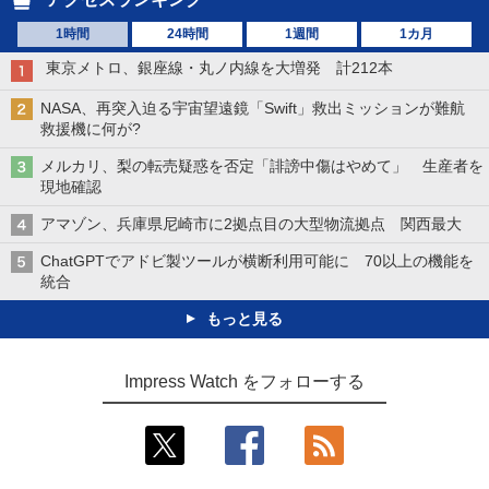
1時間
24時間
1週間
1カ月
東京メトロ、銀座線・丸ノ内線を大増発 計212本
NASA、再突入迫る宇宙望遠鏡「Swift」救出ミッションが難航
救援機に何が?
メルカリ、梨の転売疑惑を否定「誹謗中傷はやめて」 生産者を
現地確認
アマゾン、兵庫県尼崎市に2拠点目の大型物流拠点 関西最大
ChatGPTでアドビ製ツールが横断利用可能に 70以上の機能を
統合
もっと見る
Impress Watch をフォローする