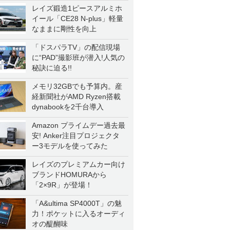
レイズ鍛造1ピースアルミホ
イール「CE28 N-plus」軽量
なままに剛性を向上
「ドスパラTV」の配信現場
に“PAD”撮影班が潜入!人気の
秘訣に迫る!!
メモリ32GBでも予算内。産
経新聞社がAMD Ryzen搭載
dynabookを2千台導入
Amazon プライムデー過去最
安! Anker注目プロジェクタ
ー3モデルを使ってみた
レイズのプレミアムカー向け
ブランドHOMURAから
「2×9R」が登場！
「A&ultima SP4000T」の魅
力！ポケットに入るオーディ
オの醍醐味