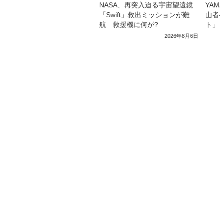
NASA、再突入迫る宇宙望遠鏡
YA
「Swift」救出ミッションが難
山者
航 救援機に何が?
ト」
2026年8月6日