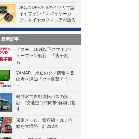
SOUNDPEATSのイヤカフ型
イヤフォン「UU2イヤーカ
フ」をイヤカフマニアが語る
最新記事
ドコモ、15歳以下スマホデビ
ュープラン刷新 「親子割」
も
YAMAP、周辺のクマ情報を登
山者へ通知「クマ目撃アラー
ト」
軽井沢で自動運転バスの実
証 “交通空白時間帯”解消目指
す
東京メトロ、銀座線・丸ノ内
線を大増発 計212本