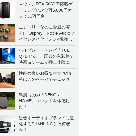
マウス、RTX 5060 Ti搭載ゲ
ーミングPCが7万5,000円オ
フで30万円台！
エントリーなのに脅威の実
力!「Osprey」Noble Audioワ
イヤレスイヤフォン4機種を
一気に聴く
ハイグレードテレビ「TCL
Q7D Pro」。圧巻の色彩美で
映画＆ゲームが極上体験に
性能の良いお得な中古PC情
報はこのページでチェック！
鳥肌ものの「DENON
HOME」サウンドを体感し
た！
総合オーディオブランドに進
化するSHANLINGとは何者
か？