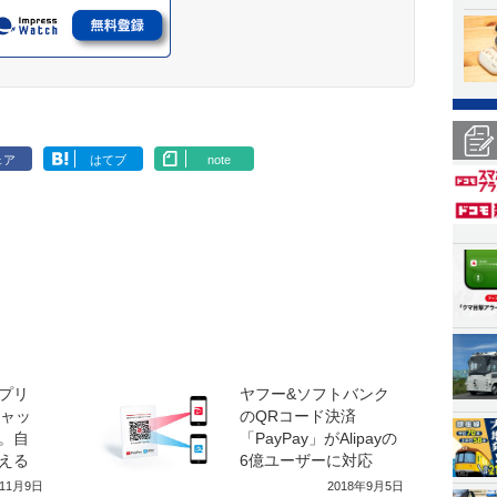
ェア
はてブ
note
プリ
ヤフー&ソフトバンク
キャッ
のQRコード決済
。自
「PayPay」がAlipayの
える
6億ユーザーに対応
年11月9日
2018年9月5日