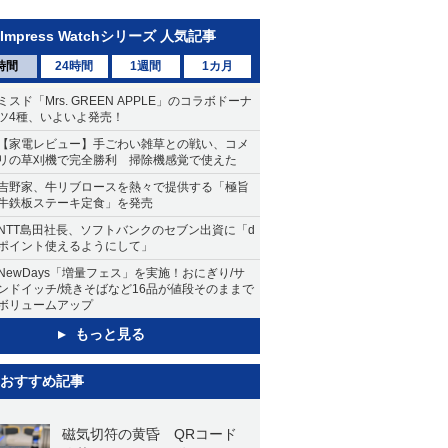
Impress Watchシリーズ 人気記事
時間
24時間
1週間
1カ月
ミスド「Mrs. GREEN APPLE」のコラボドーナ
ツ4種、いよいよ発売！
【家電レビュー】手ごわい雑草との戦い、コメ
リの草刈機で完全勝利 掃除機感覚で使えた
吉野家、牛リブロースを熱々で提供する「極旨
牛鉄板ステーキ定食」を発売
NTT島田社長、ソフトバンクのセブン出資に「d
ポイント使えるようにして」
NewDays「増量フェス」を実施！おにぎり/サ
ンドイッチ/焼きそばなど16品が値段そのままで
ボリュームアップ
もっと見る
おすすめ記事
磁気切符の黄昏 QRコード