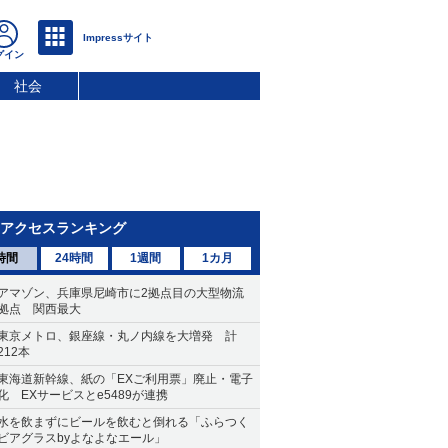
社会
アクセスランキング
時間
24時間
1週間
1カ月
アマゾン、兵庫県尼崎市に2拠点目の大型物流
拠点 関西最大
東京メトロ、銀座線・丸ノ内線を大増発 計
212本
東海道新幹線、紙の「EXご利用票」廃止・電子
化 EXサービスとe5489が連携
水を飲まずにビールを飲むと倒れる「ふらつく
ビアグラスbyよなよなエール」