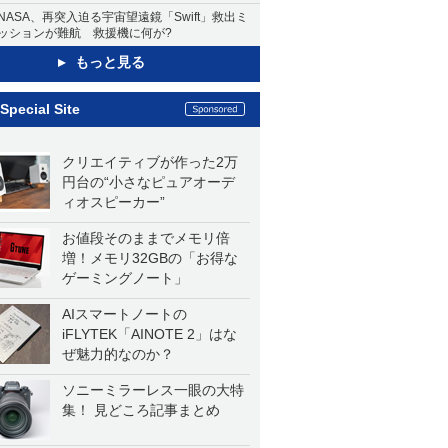
NASA、再突入迫る宇宙望遠鏡「Swift」救出ミ
ッションが難航 救援機に何が?
もっと見る
Special Site
クリエイティブが作った2万
円台の“小さなピュアオーデ
ィオスピーカー”
お値段そのままでメモリ倍
増！メモリ32GBの「お得な
ゲーミングノート」
AIスマートノートの
iFLYTEK「AINOTE 2」はな
ぜ魅力的なのか？
ソニーミラーレス一眼の大特
集！ 見どころ記事まとめ