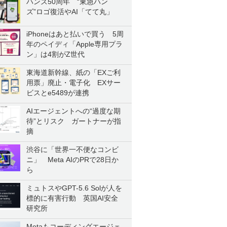
ハンズ50周年 “東急ハン
ズ”ロゴ復活やAI「てて丸」
iPhoneはあと払いで買う 5周
年のペイディ「Apple専用プラ
ン」は4割がZ世代
東海道新幹線、紙の「EXご利
用票」廃止・電子化 EXサー
ビスとe5489が連携
AIエージェントへの“過度な期
待”とリスク ガートナーが指
摘
渋谷に「世界一不便なコンビ
ニ」 Meta AIのPRで28日か
ら
ミュトスやGPT-5.6 Solが人を
標的に有害行動 英国AI安全
研究所
Metaもコーディングエージェ