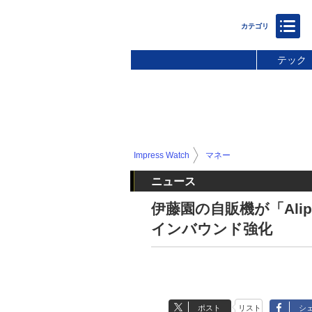
テック
Impress Watch
マネー
ニュース
伊藤園の自販機が「Ali
インバウンド強化
ポスト
リスト
シ