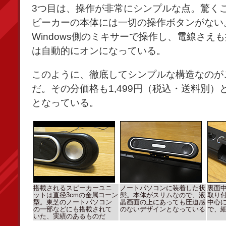
3つ目は、操作が非常にシンプルな点。驚く
ピーカーの本体には一切の操作ボタンがない
Windows側のミキサーで操作し、電線さえ
は自動的にオンになっている。
このように、徹底してシンプルな構造なのが
だ。その分価格も1,499円（税込・送料別）
となっている。
搭載されるスピーカーユニ
ノートパソコンに装着した状
裏面
ットは直径3cmの金属コーン
態。本体がスリムなので、液
取り
型。東芝のノートパソコン
晶画面の上にあっても圧迫感
中心に
の一部などにも搭載されて
のないデザインとなっている
で、
いた、実績のあるものだ