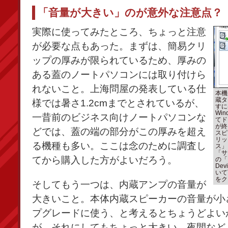
「音量が大きい」のが意外な注意点？
実際に使ってみたところ、ちょっと注意
が必要な点もあった。まずは、簡易クリ
ップの厚みが限られているため、厚みの
ある蓋のノートパソコンには取り付けら
れないこと。上海問屋の発表している仕
本機
蔵タ
様では暑さ1.2cmまでとされているが、
すに
Wi
一昔前のビジネス向けノートパソコンな
てド
が終
どでは、蓋の端の部分がこの厚みを超え
スピ
リッ
る機種も多い。ここは念のために調査し
ス」
「サ
てから購入した方がよいだろう。
の「
De
いて
をク
そしてもう一つは、内蔵アンプの音量が
大きいこと。本体内蔵スピーカーの音量が小
プグレードに使う、と考えるとちょうどよい
が、それにしてもちょっと大きい。夜間など