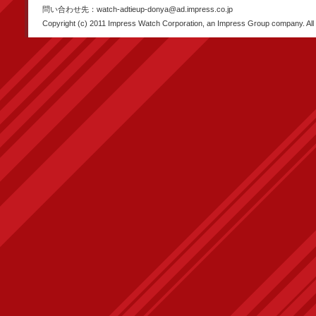
問い合わせ先：watch-adtieup-donya@ad.impress.co.jp
Copyright (c) 2011 Impress Watch Corporation, an Impress Group company. All 