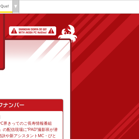
日
PC界きってのご長寿情報番組
」の配信現場に“PAD”撮影班が潜
秘訣や新アシスタントMC・ぴと