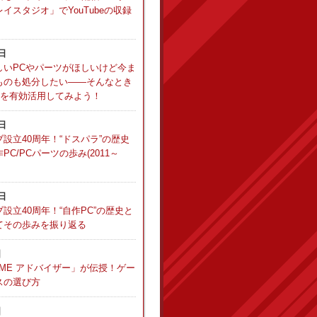
イスタジオ」でYouTubeの収録
5日
しいPCやパーツがほしいけど今ま
ものも処分したい――そんなとき
”を有効活用してみよう！
8日
設立40周年！“ドスパラ”の歴史
C/PCパーツの歩み(2011～
1日
設立40周年！“自作PC”の歴史と
てその歩みを振り返る
日
ME アドバイザー」が伝授！ゲー
スの選び方
日