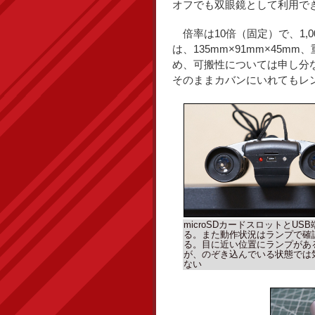
オフでも双眼鏡として利用で
倍率は10倍（固定）で、1,0
は、135mm×91mm×45m
め、可搬性については申し分
そのままカバンにいれてもレ
microSDカードスロットとUS
る。また動作状況はランプで確
る。目に近い位置にランプがあ
が、のぞき込んでいる状態では
ない