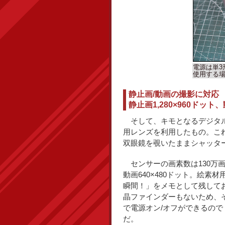
電源は単3
使用する
静止画/動画の撮影に対応
静止画1,280×960ドット、
そして、キモとなるデジタル
用レンズを利用したもの。こ
双眼鏡を覗いたままシャッタ
センサーの画素数は130万画素
動画640×480ドット。絵
瞬間！」をメモとして残してお
晶ファインダーもないため、
で電源オン/オフができるの
だ。