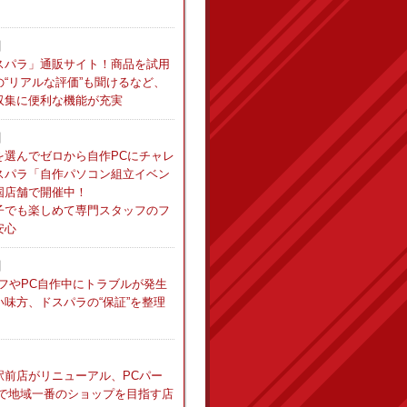
日
スパラ」通販サイト！商品を試用
“リアルな評価”も聞けるなど、
収集に便利な機能が充実
日
を選んでゼロから自作PCにチャレ
スパラ「自作パソコン組立イベン
国店舗で開催中！
子でも楽しめて専門スタッフのフ
安心
日
フやPC自作中にトラブルが発生
味方、ドスパラの“保証”を整理
駅前店がリニューアル、PCパー
化で地域一番のショップを目指す店