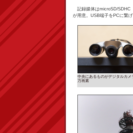
記録媒体はmicroSD/SDH
が用意。USB端子をPCに繋げ
中央にあるものがデジタルカメラ
万画素