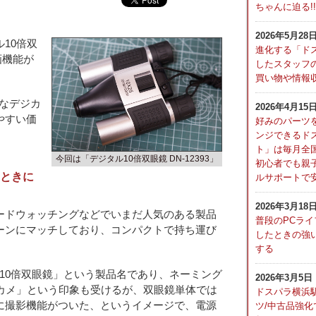
ちゃんに迫る!!
2026年5月28
10倍双
進化する「ド
録画機能が
したスタッフの
買い物や情報
殊なデジカ
2026年4月15
やすい価
好みのパーツ
ンジできるド
ト」は毎月全
今回は「デジタル10倍双眼鏡 DN-12393」
初心者でも親
ときに
ルサポートで
2026年3月18
ドウォッチングなどでいまだ人気のある製品
普段のPCライ
ーンにマッチしており、コンパクトで持ち運び
したときの強い
する
タル10倍双眼鏡」という製品名であり、ネーミング
2026年3月5日
ジカメ」という印象も受けるが、双眼鏡単体では
ドスパラ横浜
に撮影機能がついた、というイメージで、電源
ツ/中古品強