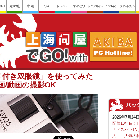
メ付き双眼鏡」を使ってみた
画/動画の撮影OK
2026年7月24
配信10年目！
「ドスパラTV
入――人気の