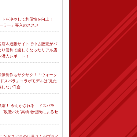
日
ートを冷やして利便性を向上！
クーラー」導入のススメ
日
各店＆通販サイトで中古販売がパ
より便利で楽しくなったリアル店
を潜入レポート！
日
映像制作もサクサク！「ウォータ
×ドスパラ」コラボモデルは“見た
しない”1台
日
暴露！ 今明かされる「ドスパラ
―“改造バカ”高橋 敏也氏によるセ
日
き！なドスパラの店員さんがプライ