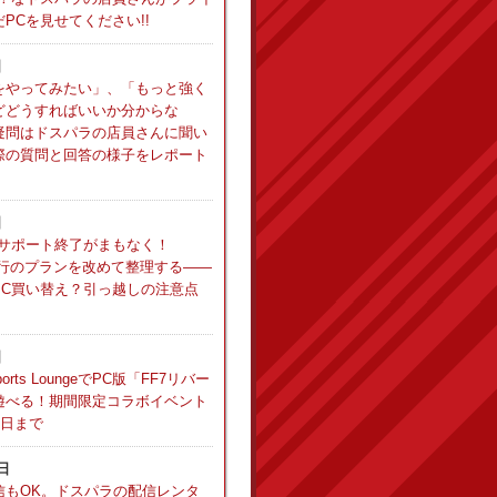
PCを見せてください!!
日
をやってみたい」、「もっと強く
どどうすればいいか分からな
疑問はドスパラの店員さんに聞い
際の質問と回答の様子をレポート
日
10のサポート終了がまもなく！
11移行のプランを改めて整理する――
PC買い替え？引っ越しの注意点
日
sports LoungeでPC版「FF7リバー
遊べる！期間限定コラボイベント
1日まで
7日
信もOK。ドスパラの配信レンタ