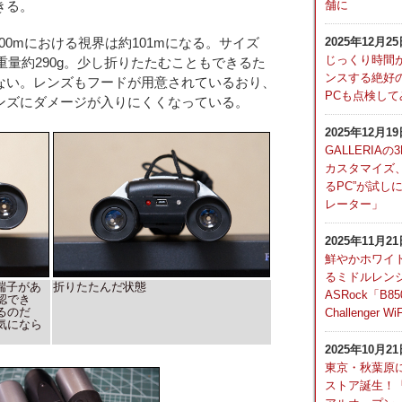
舗に
きる。
2025年12月2
00mにおける視界は約101mになる。サイズ
じっくり時間
m、重量約290g。少し折りたたむこともできるた
ンスする絶好
ない。レンズもフードが用意されているおり、
PCも点検し
ンズにダメージが入りにくくなっている。
2025年12月1
GALLERI
カスタマイズ、
るPC”が試し
レーター」
2025年11月2
鮮やかホワイ
るミドルレン
B端子があ
折りたたんだ状態
ASRock「B850
認でき
るのだ
Challenger Wi
気になら
2025年10月2
東京・秋葉原にG
ストア誕生！「G