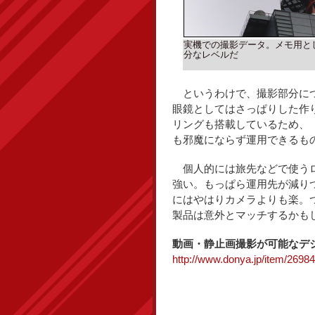
実機での撮影データ。メモ用と
分なレベルだ
というわけで、撮影部分につ
眼鏡としてはさっぱりした作
リングも搭載しているため、
も邪魔にならず運用できるも
個人的には旅先などで使うロ
強い。もっぱら運用先が減り
にはやはりカメラよりも楽。
製品は意外とマッチするかも
動画・静止画撮影が可能なデジタル
http://www.donya.jp/item/26984