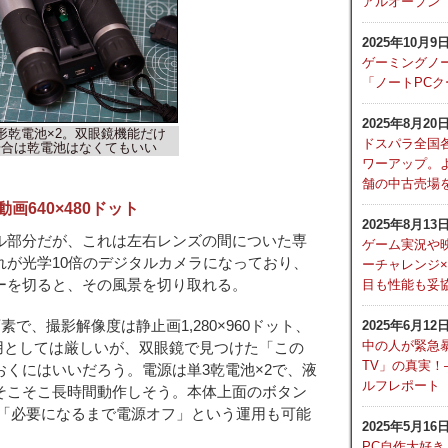
アルオープン
2025年10月9
ゲーミングノ
「ノートPC
2025年8月20
形乾電池×2。双眼鏡機能だけ
ドスパラ全国
場合は乾電池はなくてもいい
ワーアップ。
舗の中古売場
動画640×480ドット
2025年8月13
部分だが、これは左右レンズの間についた専
ゲーム実況や
れが光学10倍のデジタルカメラになっており、
ーチャレンジ
目も性能も妥協
ーを切ると、その風景を切り取れる。
2025年6月12
で、撮影解像度は静止画1,280×960ドット、
中の人が緊急
素材用としては厳しいが、双眼鏡で見つけた「この
TV」の真実！
くにはいいだろう。電源は単3乾電池×2で、液
ルフレポート
そこそこ長時間動作しそう。本体上面のボタン
で「必要になるまで電源オフ」という運用も可能
2025年5月16
PC自作大好