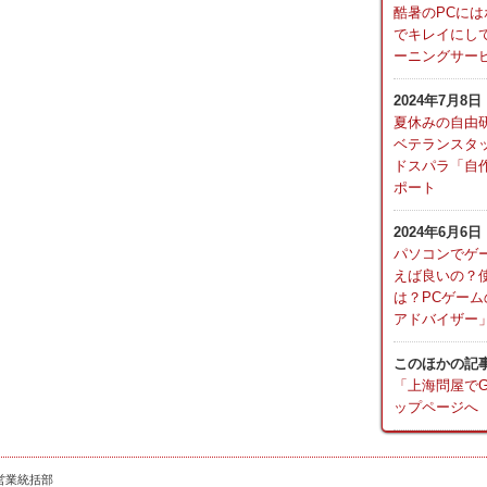
酷暑のPCには
でキレイにし
ーニングサービ
2024年7月8日
夏休みの自由
ベテランスタ
ドスパラ「自
ポート
2024年6月6日
パソコンでゲ
えば良いの？
は？PCゲーム
アドバイザー
このほかの記
「上海問屋でGO! 
ップページへ
営業統括部