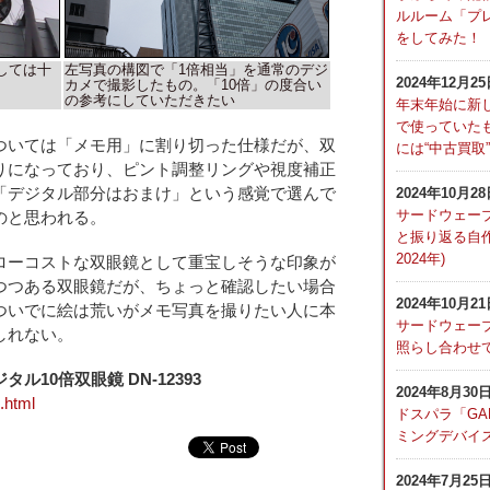
ルルーム「プレ
をしてみた！
しては十
左写真の構図で「1倍相当」を通常のデジ
2024年12月2
カメで撮影したもの。「10倍」の度合い
の参考にしていただきたい
年末年始に新
で使っていた
いては「メモ用」に割り切った仕様だが、双
には“中古買取
りになっており、ピント調整リングや視度補正
「デジタル部分はおまけ」という感覚で選んで
2024年10月2
サードウェーブ
のと思われる。
と振り返る自作P
2024年)
ーコストな双眼鏡として重宝しそうな印象が
つつある双眼鏡だが、ちょっと確認したい場合
2024年10月2
ついでに絵は荒いがメモ写真を撮りたい人に本
サードウェーブ
しれない。
照らし合わせ
10倍双眼鏡 DN-12393
2024年8月30
.html
ドスパラ「GA
ミングデバイ
2024年7月25