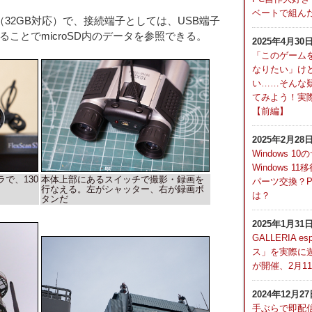
ベートで組んだ
C（32GB対応）で、接続端子としては、USB端子
ることでmicroSD内のデータを参照できる。
2025年4月30
「このゲーム
なりたい」け
い……そんな
てみよう！実
【前編】
2025年2月28
Windows 
Windows 
で、130
本体上部にあるスイッチで撮影・録画を
パーツ交換？
行なえる。左がシャッター、右が録画ボ
は？
タンだ
2025年1月31
GALLERIA e
ス」を実際に
が開催、2月1
2024年12月2
手ぶらで即配