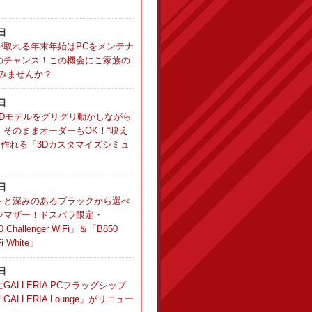
5日
が取れる年末年始はPCをメンテナ
のチャンス！この機会にご家族の
てみませんか？
9日
Aの3Dモデルをグリグリ動かしながら
そのままオーダーもOK！“映え
に作れる「3Dカスタマイズシミュ
1日
トと深みのあるブラックから選べ
ジマザー！ドスパラ限定・
 Challenger WiFi」＆「B850
Fi White」
1日
ALLERIA PCフラッグシップ
ALLERIA Lounge」がリニュー