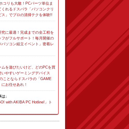
ホコリも大敵！PCパーツ単位ま
てくれるドスパラ「パソコンクリ
ス」でプロの清掃テクを体験!!
研究に最適！完成までの全工程を
ッフがフルサポート！毎月開催の
作パソコン組立イベント」密着レ
ームを遊びたいけど、どのPCを買
使いやすいゲーミングデバイス
のことならドスパラの「GAME
」にお任せあれ！
事は↓
with AKIBA PC Hotline!」ト