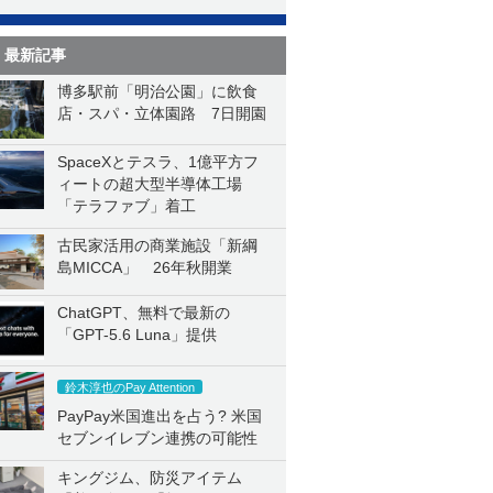
最新記事
博多駅前「明治公園」に飲食
店・スパ・立体園路 7日開園
SpaceXとテスラ、1億平方フ
ィートの超大型半導体工場
「テラファブ」着工
古民家活用の商業施設「新綱
島MICCA」 26年秋開業
ChatGPT、無料で最新の
「GPT-5.6 Luna」提供
鈴木淳也のPay Attention
PayPay米国進出を占う? 米国
セブンイレブン連携の可能性
キングジム、防災アイテム