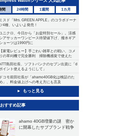
Impress Watchシリーズ 人気記事
時間
24時間
1週間
1カ月
ミスド「Mrs. GREEN APPLE」のコラボドーナ
ツ4種、いよいよ発売！
ユニクロ、今日から「お盆特別セール」。涼感
シアサッカーワンピース待望値下げ、撥水ギア
ショーツは1990円に
【家電レビュー】手ごわい雑草との戦い、コメ
リの草刈機で完全勝利 掃除機感覚で使えた
NTT島田社長、ソフトバンクのセブン出資に「d
ポイント使えるようにして」
ドコモ前田社長が「ahamo40GB化は検証のた
め」、料金値上げへの考え方にも言及
もっと見る
おすすめ記事
ahamo 40GB増量の謎 密か
に開幕したサブブランド戦争