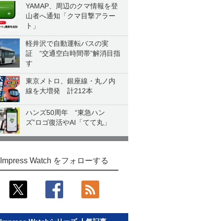
YAMAP、周辺のクマ情報を登
山者へ通知「クマ目撃アラー
ト」
軽井沢で自動運転バスの実
証 “交通空白時間帯”解消目指
す
東京メトロ、銀座線・丸ノ内
線を大増発 計212本
ハンズ50周年 “東急ハン
ズ”ロゴ復活やAI「てて丸」
Impress Watch をフォローする