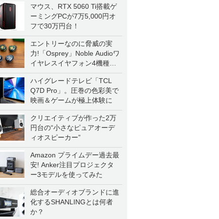
マウス、RTX 5060 Ti搭載ゲ
ーミングPCが7万5,000円オ
フで30万円台！
エントリーなのに脅威の実
力!「Osprey」Noble Audioワ
イヤレスイヤフォン4機種を
一気に聴く
ハイグレードテレビ「TCL
Q7D Pro」。圧巻の色彩美で
映画＆ゲームが極上体験に
クリエイティブが作った2万
円台の“小さなピュアオーデ
ィオスピーカー”
Amazon プライムデー過去最
安! Anker注目プロジェクタ
ー3モデルを使ってみた
総合オーディオブランドに進
化するSHANLINGとは何者
か？