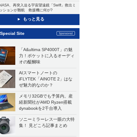
NASA、再突入迫る宇宙望遠鏡「Swift」救出ミ
ッションが難航 救援機に何が?
もっと見る
Special Site
「A&ultima SP4000T」の魅
力！ポケットに入るオーディ
オの醍醐味
AIスマートノートの
iFLYTEK「AINOTE 2」はな
ぜ魅力的なのか？
メモリ32GBでも予算内。産
経新聞社がAMD Ryzen搭載
dynabookを2千台導入
ソニーミラーレス一眼の大特
集！ 見どころ記事まとめ