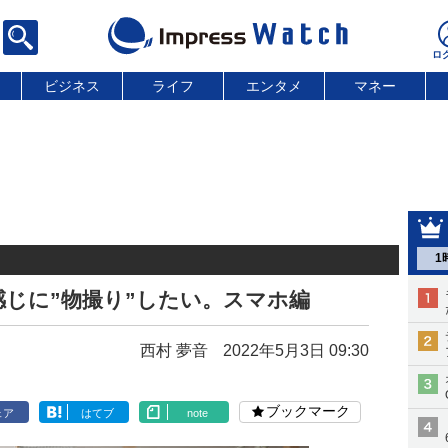
ビジネス
ライフ
エンタメ
マネー
1
じに”物撮り”したい。スマホ編
西村 夢音
2022年5月3日 09:30
ブックマーク
ェア
はてブ
note