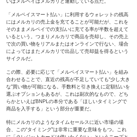
いはメルペイはメルカリと連動している点だ。
「メルペイスマート払い」に利用するウォレットの残高
にはメルカリの売上金を充てることが可能だが、これを
そのままメルペイでの支払いに充てる率が半数を超えて
いるという。つまりメルカリで商品を売却し、その売上
で次の買い物をリアルまたはオンラインで行ない、場合
によってはまたメルカリで出品して売却益を得るという
サイクルだ。
この際、必要に応じて「メルペイスマート払い」を組み
合わせることで、直近の残高が不足していても“少し大き
な”買い物が可能になる。手数料と引き換えに定額払いを
選ぶオプションもあるが、これは副次的なもので、どち
らかといえばBNPLの本分である「ほしいタイミングで
商品を入手する」という部分が重要だ。
特にメルカリのようなタイムセールスに近い市場の場
合、この“タイミング”は非常に重要な意味をもつ。これ
に「クレジットカードは使いたくない」というニーズと