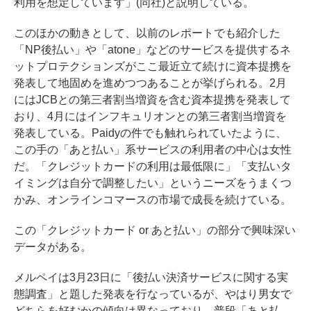
利用を想定しています」(同社)と説明している。
このほかの動きとして、
以前のレポートでも紹介
した
「NP後払い」や「atone」などのサービスを提供するネ
ットプロテクションズがここ最近立て続けに資本提携を
発表して地固めを進めつつあることが挙げられる。2月
には
JCBとの第三者割当増資を含む資本提携を発表
して
おり、
4月にはインフキュリオンとの第三者割当増資を
発表している
。Paidyの件でも触れられていたように、
この手の「あと払い」系サービスの利用者の中心は女性
だ。「クレジットカードの利用は最低限に」「支払いタ
イミングは自分で調整したい」というニーズをうまくつ
かみ、オンラインコマースの市場で成長を続けている。
この「クレジットカード or あと払い」の部分で興味深い
データがある。
メルペイは3月23日に
「後払い決済サービスに関する実
態調査」と題した発表を行なっている
が、やはり男女で
どちらを好むかの傾向は異なっており、普段「あと払