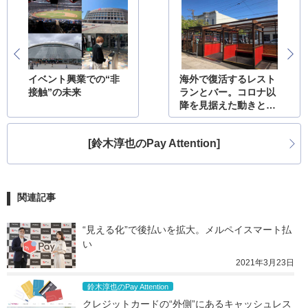
イベント興業での“非
海外で復活するレスト
接触”の未来
ランとバー。コロナ以
降を見据えた動きと混
乱
[鈴木淳也のPay Attention]
関連記事
“見える化”で後払いを拡大。メルペイスマート払
い
2021年3月23日
鈴木淳也のPay Attention
クレジットカードの“外側”にあるキャッシュレス