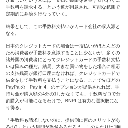
が厳しいという人には「支払い期限を延長する代わりに
手数料を請求する」という道が用意され、可能な範囲で
定期的に弁済を行なっていく。
結果として、この手数料支払いがカード会社の収入源と
なる。
日本のクレジットカードの場合は一括払いがほとんどの
ため消費者が手数料を意識することは少ないが、多くの
諸外国の消費者にとってクレジットカードの手数料支払
いは悩みの種だ。結局、大きな買い物をした場合に相応
の支払残高が銀行口座になければ、クレジットカードで
借金をして手数料を支払うことになる。ここで先ほどの
PayPalの「Pay in 4」のオプションが提供されれば、手
持ち金が購入額の4分の1しかなくても、手数料ゼロで分
割購入が可能になるわけで、BNPLは有力な選択肢にな
り得る。
「手数料も請求しないのに、提供側に何のメリットがあ
るの?」という疑問が当然あるだろう。このあたりは
Jifiti