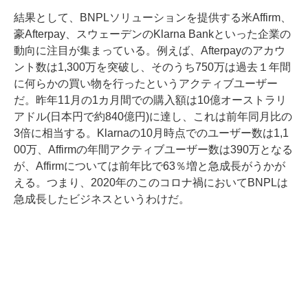
結果として、BNPLソリューションを提供する米Affirm、
豪Afterpay、スウェーデンのKlarna Bankといった企業の
動向に注目が集まっている。例えば、Afterpayのアカウ
ント数は1,300万を突破し、そのうち750万は過去１年間
に何らかの買い物を行ったというアクティブユーザー
だ。昨年11月の1カ月間での購入額は10億オーストラリ
アドル(日本円で約840億円)に達し、これは前年同月比の
3倍に相当する。Klarnaの10月時点でのユーザー数は1,1
00万、Affirmの年間アクティブユーザー数は390万となる
が、Affirmについては前年比で63％増と急成長がうかが
える。つまり、2020年のこのコロナ禍においてBNPLは
急成長したビジネスというわけだ。