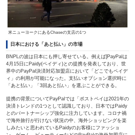
米ニューヨークにあるChaseの支店の1つ
日本における「あと払い」の市場
BNPLの波は日本にも押し寄せている。例えば[PayPalは
4月15日にPaidy(ペイディ)との提携を
発表しており
、世
界中のPayPal決済対応加盟店において「どこでもペイデ
ィ」の利用が可能になった。支払いオプション選択時に
「あと払い」「3回あと払い」を選ぶことができる。
提携の背景についてPayPalでは「ポストペイは2021年の
決済トレンドの1つとして認識しており、日本ではPaidy
とのパートナーシップ強化に注力しています。コロナ禍
で海外旅行が行けない状況の中、海外ショッピングを楽
しみたいと思われているPaidyのお客様にファッショ
ン、ゲーム、ビューティーなどのPayPalの海外加盟店に