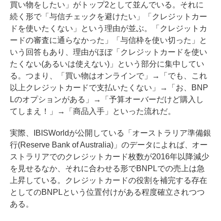
買い物をしたい」がトップ2として並んでいる。それに
続く形で「与信チェックを避けたい」「クレジットカー
ドを使いたくない」という理由が並ぶ。「クレジットカ
ードの審査に通らなかった」「与信枠を使い切った」と
いう回答もあり、理由がほぼ「クレジットカードを使い
たくない(あるいは使えない)」という部分に集中してい
る。つまり、「買い物はオンラインで」→「でも、これ
以上クレジットカードで支払いたくない」→「お、BNP
Lのオプションがある」→「予算オーバーだけど購入し
てしまえ！」→「商品入手」といった流れだ。
実際、IBISWorldが公開している「オーストラリア準備銀
行(Reserve Bank of Australia)」の
データ
によれば、オー
ストラリアでのクレジットカード枚数が2016年以降減少
を見せるなか、それに合わせる形でBNPLでの売上は急
上昇している。クレジットカードの役割を補完する存在
としてのBNPLという位置付けがある程度確立されつつ
ある。