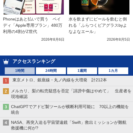
Phoneはあと払いで買う　ペイ
水を飲まずにビールを飲むと倒
ディ「Apple専用プラン」480万
れる「ふらつくビアグラスbyよ
利用の4割がZ世代
なよなエール」
2026年8月6日
2026年8月5日
アクセスランキング
1時間
24時間
1週間
1カ月
東京メトロ、銀座線・丸ノ内線を大増発 計212本
メルカリ、梨の転売疑惑を否定「誹謗中傷はやめて」 生産者を
現地確認
ChatGPTでアドビ製ツールが横断利用可能に 70以上の機能を
統合
NASA、再突入迫る宇宙望遠鏡「Swift」救出ミッションが難航
救援機に何が?