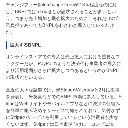
チェンジフィー(Interchange Fee)が2-3％程度なのに対
し、BNPLでは5-6％ほどが請求されることが多いとい
う。つまり売上増加と機会拡大のために、それだけの自
己負担であってもBNPLをわざわざ導入しているわけ
だ。
拡大するBNPL
オンラインストアでの導入は売上拡大における重要なフ
ァクターだが、PayPalのような決済代行事業者の導入に
より活用場面がさらに拡大しつつあるというのがBNPL
の現状だといえる。
直近の大きな話題では、米StripeがAfterpayと2月に提携
を発表し、米英豪などでのBNPL市場に参入している。S
tripeはWebサイトやモバイルアプリなどに決済の仕組み
を簡単に組み込めるサービスで知られており、気付かず
にStripeのサービスを利用しているという消費者も少な
くないはず。Stripeでは日本市場向けに「コンビニ決