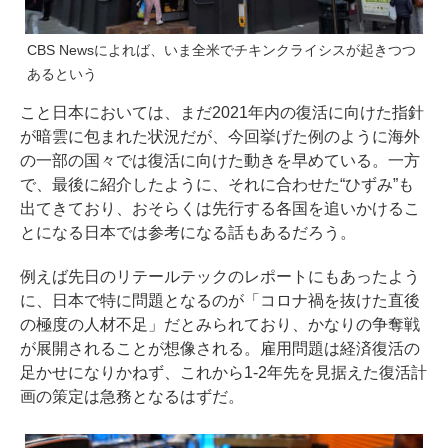
CBS Newsによれば、いま全米でチキンクライシスが起きつつ
あるという
こと日本においては、まだ2021年内の復活に向けた指針
が暗雲に包まれた状況だが、今回挙げた例のように海外
の一部の国々では復活に向けた動きを早めている。一方
で、最後に紹介したように、それに合わせた“ひずみ”も
出てきており、おそらくは先行する各国を追いかけるこ
とになる日本では参考になる話もあるだろう。
例えば
先日のリテールテックのレポート
にもあったよう
に、日本で特に問題となるのが「コロナ禍を抜けた直後
の極度の人材不足」だとみられており、かなりの争奪戦
が展開されることが想像される。雇用問題は経済復活の
足かせになりかねず、これから1-2年先を見据えた復活計
画の策定は急務となるはずだ。