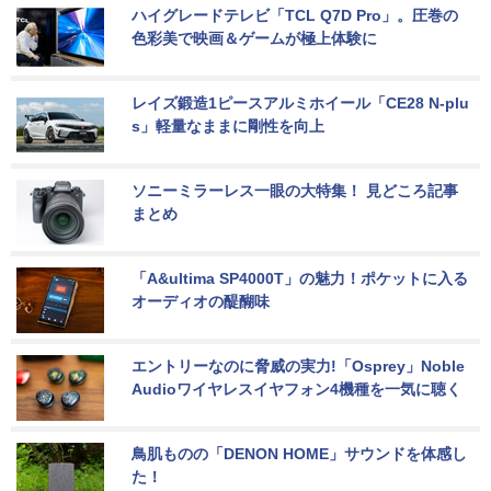
ハイグレードテレビ「TCL Q7D Pro」。圧巻の
色彩美で映画＆ゲームが極上体験に
レイズ鍛造1ピースアルミホイール「CE28 N-plu
s」軽量なままに剛性を向上
ソニーミラーレス一眼の大特集！ 見どころ記事
まとめ
「A&ultima SP4000T」の魅力！ポケットに入る
オーディオの醍醐味
エントリーなのに脅威の実力!「Osprey」Noble 
Audioワイヤレスイヤフォン4機種を一気に聴く
鳥肌ものの「DENON HOME」サウンドを体感し
た！