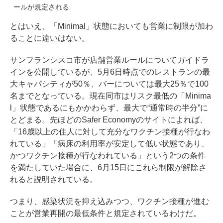
ールが規定される
とはいえ、「Minimal」状態においても営業に制限が加わ
ることに違いはない。
サンフランシスコ市が店舗営業ルールについて
ガイドラ
インを公開
しているが、5月6日時点でのレストランの最
大キャパシティが50％、バーについては最大25％で100
名までとなっている。現在同市はリスク最低の「Minima
l」状態であるにもかかわらず、最大で“通常時の半分”に
とどまる。先ほどのSafer Economyのサイトによれば、
「16歳以上の住人に対して充分なワクチン接種が行なわ
れている」「病床の利用率が安定して低い状態であり、
かつワクチン接種が行なわれている」という2つの条件
を満たしていた場合に、6月15日にこれら制限が解除さ
れると説明されている。
つまり、感染状況を抑え込みつつ、ワクチン接種が進む
ことが営業再開の最低条件と規定されているわけだ。