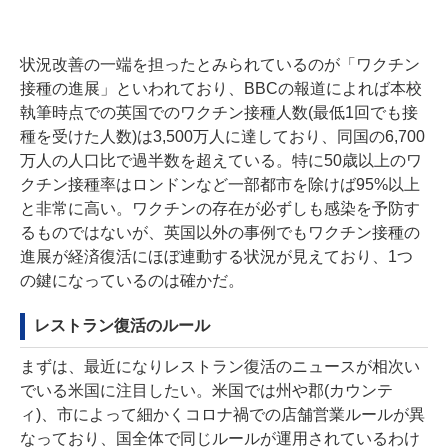
状況改善の一端を担ったとみられているのが「ワクチン
接種の進展」といわれており、
BBCの報道
によれば本校
執筆時点での英国でのワクチン接種人数(最低1回でも接
種を受けた人数)は3,500万人に達しており、同国の6,700
万人の人口比で過半数を超えている。特に50歳以上のワ
クチン接種率はロンドンなど一部都市を除けば95%以上
と非常に高い。ワクチンの存在が必ずしも感染を予防す
るものではないが、英国以外の事例でもワクチン接種の
進展が経済復活にほぼ連動する状況が見えており、1つ
の鍵になっているのは確かだ。
レストラン復活のルール
まずは、最近になりレストラン復活のニュースが相次い
でいる米国に注目したい。米国では州や郡(カウンテ
ィ)、市によって細かくコロナ禍での店舗営業ルールが異
なっており、国全体で同じルールが運用されているわけ