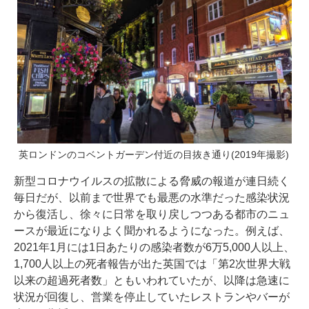
英ロンドンのコベントガーデン付近の目抜き通り(2019年撮影)
新型コロナウイルスの拡散による脅威の報道が連日続く
毎日だが、以前まで世界でも最悪の水準だった感染状況
から復活し、徐々に日常を取り戻しつつある都市のニュ
ースが最近になりよく聞かれるようになった。例えば、
2021年1月には1日あたりの感染者数が6万5,000人以上、
1,700人以上の死者報告が出た英国では「第2次世界大戦
以来の超過死者数」ともいわれていたが、以降は急速に
状況が回復し、営業を停止していたレストランやバーが