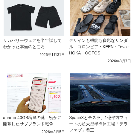
リカバリーウェアを半年試して
デザインも機能も多彩なサンダ
わかった本当のところ
ル　コロンビア・KEEN・Teva・
HOKA・OOFOS
2026年1月31日
2026年8月7日
ahamo 40GB増量の謎　密かに
SpaceXとテスラ、1億平方フィ
開幕したサブブランド戦争
ートの超大型半導体工場「テラ
ファブ」着工
2026年8月5日