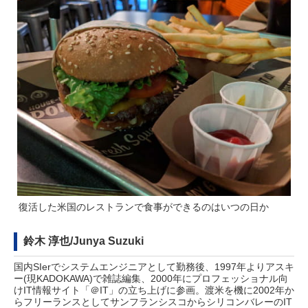
復活した米国のレストランで食事ができるのはいつの日か
鈴木 淳也/Junya Suzuki
国内SIerでシステムエンジニアとして勤務後、1997年よりアスキ
ー(現KADOKAWA)で雑誌編集、2000年にプロフェッショナル向
けIT情報サイト「＠IT」の立ち上げに参画。渡米を機に2002年か
らフリーランスとしてサンフランシスコからシリコンバレーのIT