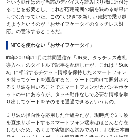
という動作は必ず当該のデバイスを読み取り機に近付け
ることを必要とし、これが応用範囲の幅を狭める結果に
もつながっていた。この“くびき”を新しい発想で乗り越
えようというのが「おサイフケータイのタッチレス対
応」の意味するところだ。
NFCを使わない「おサイフケータイ」
昨年2019年11月に共同通信が「JR東、タッチレス改札
導入へ」のタイトルで
記事を配信した
が、これは「Suic
a」に相当するチケット情報を保持したスマートフォン
を持ってゲートを通過すると、ゲートに向けて照射され
るミリ波を用いることでスマートフォンがカバンやポケ
ットの中にあろうが、タッチ動作なしで必要な情報を取
り出してゲートをそのまま通過できるというもの。
ミリ波の指向性を応用した仕組みだが、現時点でミリ波
を直接サポートするスマートフォン端末はほとんど存在
しないため、あくまで実験的な試みであり、JR東日本自