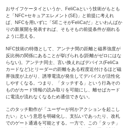
おサイフケータイというか、FeliCaという技術がもとも
と「NFC+セキュアエレメント(SE)」と前提に考えれ
ば、NFCを用いずに「SEこそがFeliCaだ」といわんばか
りの新展開を発表すれば、そもそもの前提条件が崩れる
ように思える。
NFC技術の特徴として、アンテナ間の距離と磁界強度が
反比例の関係にあることが挙げられる(距離がゼロにはな
らない)。アンテナ同士、言い換えればデバイス(FeliCa
カードなど)とリーダーの距離をある程度近付けるほど磁
界強度が上がり、誘導電流が発生してデバイスが活性化
しやすくなる。つまり、「タッチする」という行為その
ものがカード情報の読み取りを可能にし、離せばカード
に電流が流れなくなるため通信できない。
このタッチ動作が「ユーザーが何かアクションを起こし
たい」という意思を明確化し、支払いであったり、改札
でのゲート通過を可能とする。一方で、この「タッチ」