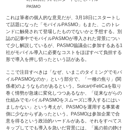
PASMO
これは筆者の個人的な意見だが、3月18日にスタートし
て話題になった「モバイルPASMO」もまた、このトレ
ンドに触発されて登場したものでないかと予想する。
別
誌の記事中
でモバイルPASMOが導入された背景につい
て少し解説しているが、PASMO協議会に参加するある1
社がモバイル導入に必要なコストをほぼすべて負担する
形で導入を押し切ったという話がある。
ここで注目すべきは「なぜ、いまこのタイミングでモバ
イルPASMOなのか」という部分で、「一種の焦り」(関
係者)のようなものがあるという。SuicaやFeliCaを取り
巻く情勢が急速に変化しつつあるなか、「従来ながらの
仕組みでモバイルPASMOをスムーズに導入するにはい
ましかない」という考えが、PASMOを運用する事業者
側に少なからずあったという。PASMOは参加企業で合
意を得るという政治的ハードルがある。それをすべてス
キップしてでも導入を急いだ背景には、「嵐の前の静け