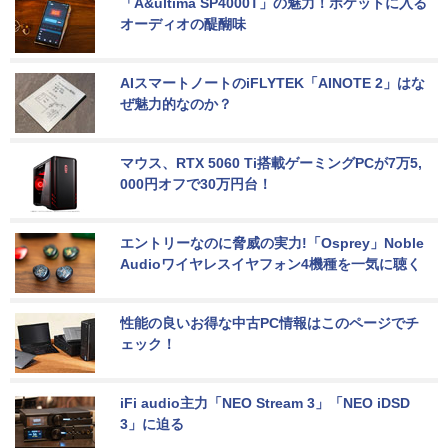
「A&ultima SP4000T」の魅力！ポケットに入る
オーディオの醍醐味
AIスマートノートのiFLYTEK「AINOTE 2」はな
ぜ魅力的なのか？
マウス、RTX 5060 Ti搭載ゲーミングPCが7万5,
000円オフで30万円台！
エントリーなのに脅威の実力!「Osprey」Noble 
Audioワイヤレスイヤフォン4機種を一気に聴く
性能の良いお得な中古PC情報はこのページでチ
ェック！
iFi audio主力「NEO Stream 3」「NEO iDSD 
3」に迫る