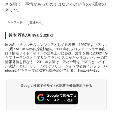
さを狙う」事情があったのではないかというのが筆者の
考えだ。
キーワード：
交通系IC
鈴木 淳也/Junya Suzuki
国内SIerでシステムエンジニアとして勤務後、1997年よりアスキ
ー(現KADOKAWA)で雑誌編集、2000年にプロフェッショナル向
けIT情報サイト「＠IT」の立ち上げに参画。渡米を機に2002年か
らフリーランスとしてサンフランシスコからシリコンバレーのIT
情報発信を行なう。2011年以降は、取材分野を「NFCとモバイ
ル決済」とし、リテール向けソリューションや公共インフラ、Fi
ntechなどをテーマに取材活動を続けている。Twitter(
@j17sf
)
Google 検索で当サイトの記事を優先表示させる