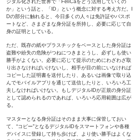
ジタル化された世界で「FeliCaをどう活用していくの
か」という話と、「ID」という概念に対する考え方だ。I
Dの部分に触れると、今日多くの人々は免許証やパスポ
ートなど、さまざまな身分証を所持し、必要に応じて自
身の証明としている。
ただ、既存の紙やプラスチックをベースとした身分証は
盗難や紛失の危険がつねにつきまとうし、必ずしも使い
勝手がよくない。必要に応じて提示のためにわざわざ取
り出さなければいけないし、相手が目の前にいなければ
コピーした証明書を送付したり、あるいは画像で取り込
んでモバイルアプリを通じて送信したりと、いろいろ工
夫しなければいけない。もしデジタルIDが正規の身分証
として認められるのであれば、いろいろ応用範囲は広が
る。
マスターとなる身分証はそのまま大事に保管しておい
て、“コピー”となるデジタルIDをスマートフォンや各種
デバイスに登録して持ち歩けば、より使い勝手はよくな