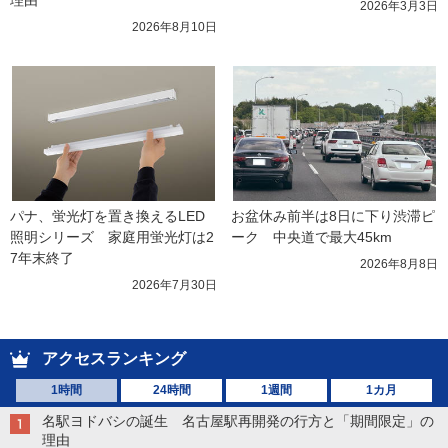
理由
2026年3月3日
2026年8月10日
パナ、蛍光灯を置き換えるLED
お盆休み前半は8日に下り渋滞ピ
照明シリーズ　家庭用蛍光灯は2
ーク　中央道で最大45km
7年末終了
2026年8月8日
2026年7月30日
アクセスランキング
1時間
24時間
1週間
1カ月
名駅ヨドバシの誕生 名古屋駅再開発の行方と「期間限定」の
理由