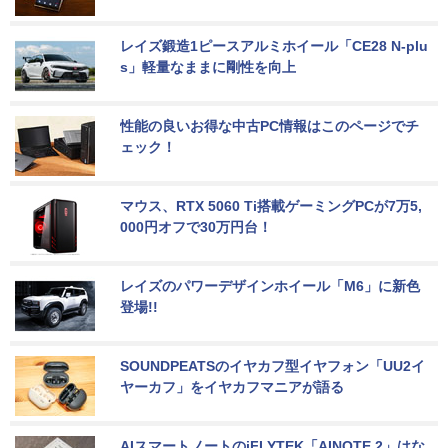
レイズ鍛造1ピースアルミホイール「CE28 N-plu
s」軽量なままに剛性を向上
性能の良いお得な中古PC情報はこのページでチ
ェック！
マウス、RTX 5060 Ti搭載ゲーミングPCが7万5,
000円オフで30万円台！
レイズのパワーデザインホイール「M6」に新色
登場!!
SOUNDPEATSのイヤカフ型イヤフォン「UU2イ
ヤーカフ」をイヤカフマニアが語る
AIスマートノートのiFLYTEK「AINOTE 2」はな