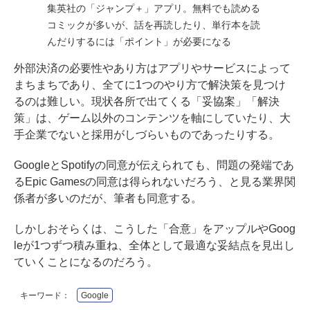
集英社の「ジャンプ＋」アプリ。無料でも読める
コミックが多いが、話を再読したり、単行本を読
んだりするには「ポイント」が必要になる
外部決済の必要性やあり方はアプリやサービスによって
まちまちであり、全てに1つのやり方で解決策を見つけ
るのは難しい。現状各所で出てくる「妥協案」「解決
策」は、ゲーム以外のコンテンツを軸にしていたり、大
手企業でないと採用がしづらいものであったりする。
GoogleとSpotifyの同意が伝えられても、問題の発端であ
るEpic Gamesの同意は得られないだろう、と見る業界関
係者が多いのだが、筆者も同意する。
しかしおそらくは、こうした「合意」をアップルやGoog
leが1つずつ積み重ね、全体として最適な妥結点を見出し
ていくことになるのだろう。
キーワード：
Google