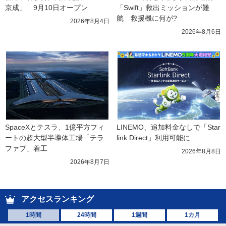
京成」　9月10日オープン
「Swift」救出ミッションが難
航　救援機に何が?
2026年8月4日
2026年8月6日
SpaceXとテスラ、1億平方フィ
LINEMO、追加料金なしで「Star
ートの超大型半導体工場「テラ
link Direct」利用可能に
ファブ」着工
2026年8月8日
2026年8月7日
アクセスランキング
1時間
24時間
1週間
1カ月