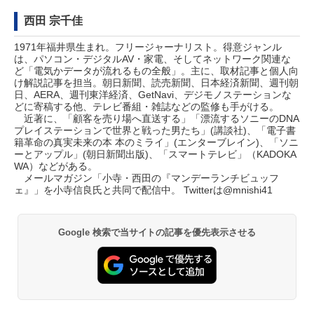
西田 宗千佳
1971年福井県生まれ。フリージャーナリスト。得意ジャンル
は、パソコン・デジタルAV・家電、そしてネットワーク関連な
ど「電気かデータが流れるもの全般」。主に、取材記事と個人向
け解説記事を担当。朝日新聞、読売新聞、日本経済新聞、週刊朝
日、AERA、週刊東洋経済、GetNavi、デジモノステーションな
どに寄稿する他、テレビ番組・雑誌などの監修も手がける。
近著に、「顧客を売り場へ直送する」「漂流するソニーのDNA
プレイステーションで世界と戦った男たち」(講談社)、「電子書
籍革命の真実未来の本 本のミライ」(エンターブレイン)、「ソニ
ーとアップル」(朝日新聞出版)、「スマートテレビ」（KADOKA
WA）などがある。
メールマガジン「
小寺・西田の『マンデーランチビュッフ
ェ』
」を小寺信良氏と共同で配信中。 Twitterは
@mnishi41
Google 検索で当サイトの記事を優先表示させる