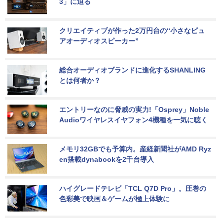
3」に迫る
クリエイティブが作った2万円台の“小さなピュ
アオーディオスピーカー”
総合オーディオブランドに進化するSHANLING
とは何者か？
エントリーなのに脅威の実力!「Osprey」Noble 
Audioワイヤレスイヤフォン4機種を一気に聴く
メモリ32GBでも予算内。産経新聞社がAMD Ryz
en搭載dynabookを2千台導入
ハイグレードテレビ「TCL Q7D Pro」。圧巻の
色彩美で映画＆ゲームが極上体験に