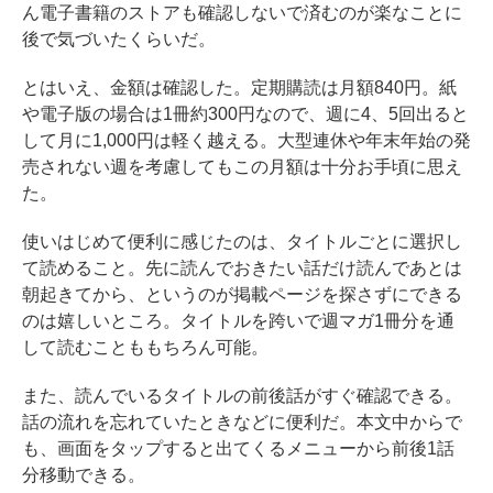
ん電子書籍のストアも確認しないで済むのが楽なことに
後で気づいたくらいだ。
とはいえ、金額は確認した。定期購読は月額840円。紙
や電子版の場合は1冊約300円なので、週に4、5回出ると
して月に1,000円は軽く越える。大型連休や年末年始の発
売されない週を考慮してもこの月額は十分お手頃に思え
た。
使いはじめて便利に感じたのは、タイトルごとに選択し
て読めること。先に読んでおきたい話だけ読んであとは
朝起きてから、というのが掲載ページを探さずにできる
のは嬉しいところ。タイトルを跨いで週マガ1冊分を通
して読むことももちろん可能。
また、読んでいるタイトルの前後話がすぐ確認できる。
話の流れを忘れていたときなどに便利だ。本文中からで
も、画面をタップすると出てくるメニューから前後1話
分移動できる。