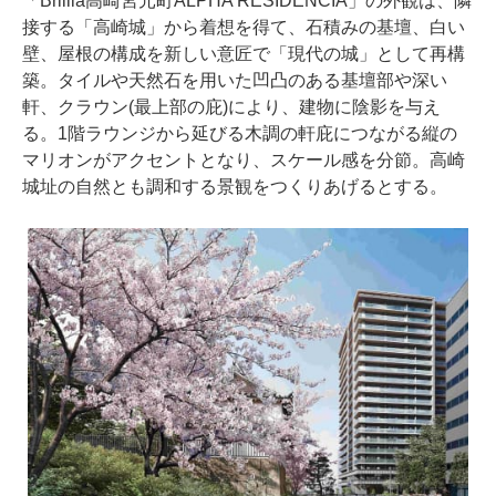
「Brillia高崎宮元町ALPHA RESIDENCIA」の外観は、隣
接する「高崎城」から着想を得て、石積みの基壇、白い
壁、屋根の構成を新しい意匠で「現代の城」として再構
築。タイルや天然石を用いた凹凸のある基壇部や深い
軒、クラウン(最上部の庇)により、建物に陰影を与え
る。1階ラウンジから延びる木調の軒庇につながる縦の
マリオンがアクセントとなり、スケール感を分節。高崎
城址の自然とも調和する景観をつくりあげるとする。