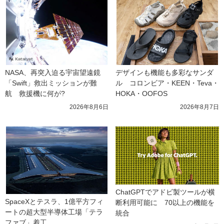
NASA、再突入迫る宇宙望遠鏡
デザインも機能も多彩なサンダ
「Swift」救出ミッションが難
ル　コロンビア・KEEN・Teva・
航　救援機に何が?
HOKA・OOFOS
2026年8月6日
2026年8月7日
ChatGPTでアドビ製ツールが横
SpaceXとテスラ、1億平方フィ
断利用可能に　70以上の機能を
ートの超大型半導体工場「テラ
統合
ファブ」着工