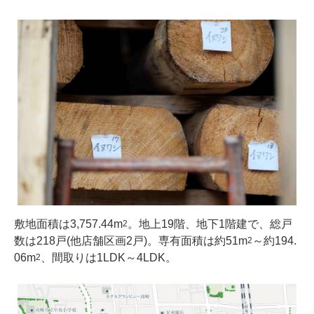
敷地面積は3,757.44m
。地上19階、地下1階建で、総戸
2
数は218戸(他店舗区画2戸)。専有面積は約51m
～約194.
2
06m
、間取りは1LDK～4LDK。
2