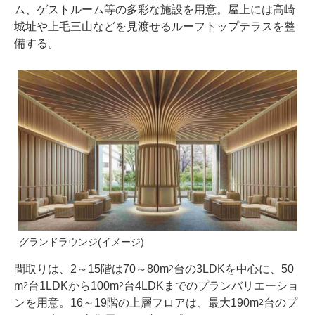
ム、ゲストルーム等の多彩な施設を用意。屋上には高崎
城址や上毛三山などを見渡せるルーフトップテラスを整
備する。
グランドラウンジ(イメージ)
間取りは、2～15階は70～80m
台の3LDKを中心に、50
2
m
台1LDKから100m
台4LDKまでのプランバリエーショ
2
2
ンを用意。16～19階の上層フロアは、最大190m
台のプ
2