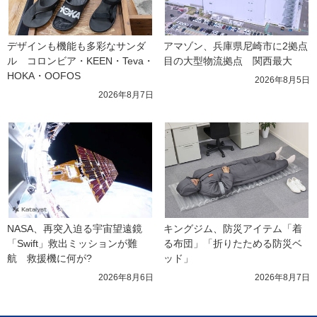
デザインも機能も多彩なサンダ
アマゾン、兵庫県尼崎市に2拠点
ル　コロンビア・KEEN・Teva・
目の大型物流拠点　関西最大
HOKA・OOFOS
2026年8月5日
2026年8月7日
NASA、再突入迫る宇宙望遠鏡
キングジム、防災アイテム「着
「Swift」救出ミッションが難
る布団」「折りたためる防災ベ
航　救援機に何が?
ッド」
2026年8月6日
2026年8月7日