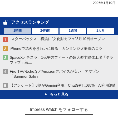
2026年1月10日
アクセスランキング
1時間
24時間
1週間
1カ月
スターバックス、横浜に“文化財カフェ”8月10日オープン
iPhoneで花火をきれいに撮る カンタン花火撮影のコツ
SpaceXとテスラ、1億平方フィートの超大型半導体工場「テラ
ファブ」着工
Fire TVやEchoなどAmazonデバイスが安い アマゾン
「Summer Sale」
【アンケート】8割がGemini利用、ChatGPTは68% AI利用調査
もっと見る
Impress Watch をフォローする