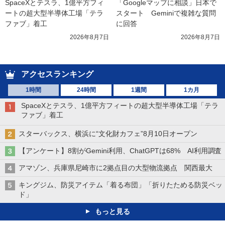
SpaceXとテスラ、1億平方フィ
「Googleマップに相談」日本で
ートの超大型半導体工場「テラ
スタート　Geminiで複雑な質問
ファブ」着工
に回答
2026年8月7日
2026年8月7日
アクセスランキング
1時間
24時間
1週間
1カ月
SpaceXとテスラ、1億平方フィートの超大型半導体工場「テラ
ファブ」着工
スターバックス、横浜に“文化財カフェ”8月10日オープン
【アンケート】8割がGemini利用、ChatGPTは68% AI利用調査
アマゾン、兵庫県尼崎市に2拠点目の大型物流拠点 関西最大
キングジム、防災アイテム「着る布団」「折りたためる防災ベッ
ド」
もっと見る