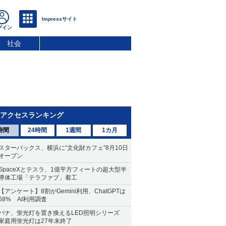
社会
アクセスランキング
時間
24時間
1週間
1カ月
スターバックス、横浜に“文化財カフェ”8月10日
オープン
SpaceXとテスラ、1億平方フィートの超大型半
導体工場「テラファブ」着工
【アンケート】8割がGemini利用、ChatGPTは
68% AI利用調査
パナ、蛍光灯を置き換えるLED照明シリーズ
家庭用蛍光灯は27年末終了