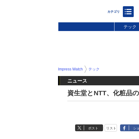
テック
Impress Watch
テック
ニュース
資生堂とNTT、化粧品
ポスト
リスト
シ