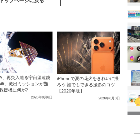
トップページに戻る
SA、再突入迫る宇宙望遠鏡
iPhoneで夏の花火をきれいに撮
wift」救出ミッションが難
ろう 誰でもできる撮影のコツ
救援機に何が?
【2026年版】
2026年8月6日
2026年8月8日