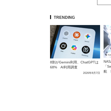
TRENDING
NA
8割がGemini利用、ChatGPTは
「S
68% AI利用調査
航 
2026年8月7日