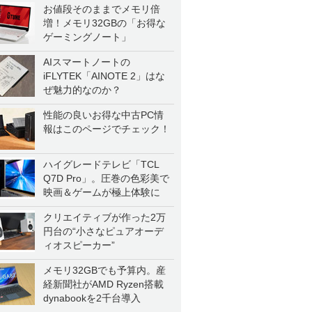
お値段そのままでメモリ倍
増！メモリ32GBの「お得な
ゲーミングノート」
AIスマートノートの
iFLYTEK「AINOTE 2」はな
ぜ魅力的なのか？
性能の良いお得な中古PC情
報はこのページでチェック！
ハイグレードテレビ「TCL
Q7D Pro」。圧巻の色彩美で
映画＆ゲームが極上体験に
クリエイティブが作った2万
円台の“小さなピュアオーデ
ィオスピーカー”
メモリ32GBでも予算内。産
経新聞社がAMD Ryzen搭載
dynabookを2千台導入