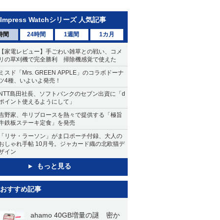
Impress Watchシリーズ 人気記事
時間
24時間
1週間
1カ月
【家電レビュー】手ごわい雑草との戦い、コメ
リの草刈機で完全勝利 掃除機感覚で使えた
ミスド「Mrs. GREEN APPLE」のコラボドーナ
ツ4種、いよいよ発売！
NTT島田社長、ソフトバンクのセブン出資に「d
ポイント使えるようにして」
吉野家、牛リブロースを熱々で提供する「極旨
牛鉄板ステーキ定食」を発売
「リサ・ラーソン」がま口ポーチ付録、大人の
おしゃれ手帖 10月号。ジャカード織の北欧猫デ
ザイン
もっと見る
おすすめ記事
ahamo 40GB増量の謎 密か