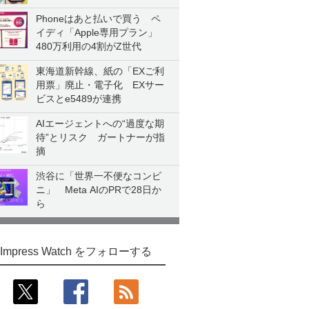
Phoneはあと払いで買う ペ
イディ「Apple専用プラン」
480万利用の4割がZ世代
東海道新幹線、紙の「EXご利
用票」廃止・電子化 EXサー
ビスとe5489が連携
AIエージェントへの“過度な期
待”とリスク ガートナーが指
摘
渋谷に「世界一不便なコンビ
ニ」 Meta AIのPRで28日か
ら
Impress Watch をフォローする