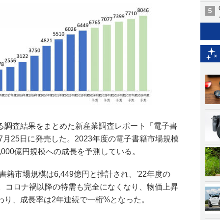
る調査結果をまとめた新産業調査レポート「電子書
7月25日に発売した。2023年度の電子書籍市場規模
は8,000億円規模への成長を予測している。
書籍市場規模は6,449億円と推計され、'22年度の
%)増加。コロナ禍以降の特需も完全になくなり、物価上昇
わり、成長率は2年連続で一桁%となった。