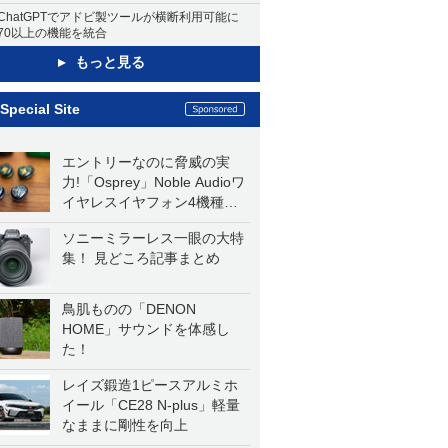
ChatGPTでアドビ製ツールが横断利用可能に
70以上の機能を統合
もっと見る
Special Site
エントリーなのに脅威の実
力!「Osprey」Noble Audioワ
イヤレスイヤフォン4機種を
一気に聴く
ソニーミラーレス一眼の大特
集！ 見どころ記事まとめ
鳥肌ものの「DENON
HOME」サウンドを体感し
た！
レイズ鍛造1ピースアルミホ
イール「CE28 N-plus」軽量
なままに剛性を向上