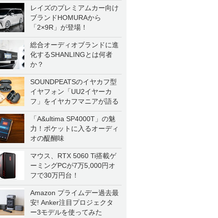
レイズのプレミアムカー向け
ブランドHOMURAから
「2×9R」が登場！
総合オーディオブランドに進
化するSHANLINGとは何者
か？
SOUNDPEATSのイヤカフ型
イヤフォン「UU2イヤーカ
フ」をイヤカフマニアが語る
「A&ultima SP4000T」の魅
力！ポケットに入るオーディ
オの醍醐味
マウス、RTX 5060 Ti搭載ゲ
ーミングPCが7万5,000円オ
フで30万円台！
Amazon プライムデー過去最
安! Anker注目プロジェクタ
ー3モデルを使ってみた