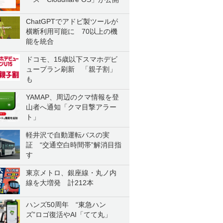
ChatGPTでアドビ製ツールが
横断利用可能に 70以上の機
能を統合
ドコモ、15歳以下スマホデビ
ュープラン刷新 「親子割」
も
YAMAP、周辺のクマ情報を登
山者へ通知「クマ目撃アラー
ト」
軽井沢で自動運転バスの実
証 “交通空白時間帯”解消目指
す
東京メトロ、銀座線・丸ノ内
線を大増発 計212本
ハンズ50周年 “東急ハン
ズ”ロゴ復活やAI「てて丸」