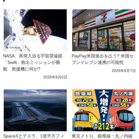
NASA、再突入迫る宇宙望遠鏡
PayPay米国進出を占う? 米国セ
「Swift」救出ミッションが難
ブンイレブン連携の可能性
航　救援機に何が?
2026年8月7日
2026年8月6日
SpaceXとテスラ、1億平方フィ
東京メトロ、銀座線・丸ノ内線