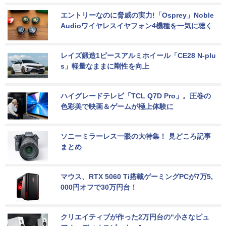
エントリーなのに脅威の実力!「Osprey」Noble 
Audioワイヤレスイヤフォン4機種を一気に聴く
レイズ鍛造1ピースアルミホイール「CE28 N-plu
s」軽量なままに剛性を向上
ハイグレードテレビ「TCL Q7D Pro」。圧巻の
色彩美で映画＆ゲームが極上体験に
ソニーミラーレス一眼の大特集！ 見どころ記事
まとめ
マウス、RTX 5060 Ti搭載ゲーミングPCが7万5,
000円オフで30万円台！
クリエイティブが作った2万円台の“小さなピュ