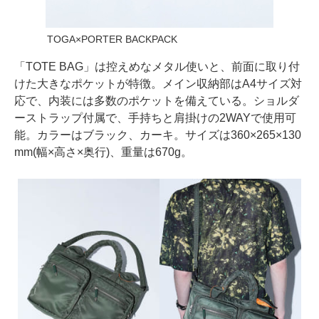
TOGA×PORTER BACKPACK
「TOTE BAG」は控えめなメタル使いと、前面に取り付
けた大きなポケットが特徴。メイン収納部はA4サイズ対
応で、内装には多数のポケットを備えている。ショルダ
ーストラップ付属で、手持ちと肩掛けの2WAYで使用可
能。カラーはブラック、カーキ。サイズは360×265×130
mm(幅×高さ×奥行)、重量は670g。