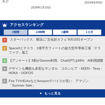
れど
2024年8月9日
2026年1月10日
アクセスランキング
1時間
24時間
1週間
1カ月
スターバックス、横浜に“文化財カフェ”8月10日オープン
SpaceXとテスラ、1億平方フィートの超大型半導体工場「テラ
ファブ」着工
【アンケート】8割がGemini利用、ChatGPTは68% AI利用調査
デザインも機能も多彩なサンダル コロンビア・KEEN・Teva・
HOKA・OOFOS
Fire TVやEchoなどAmazonデバイスが安い アマゾン
「Summer Sale」
もっと見る