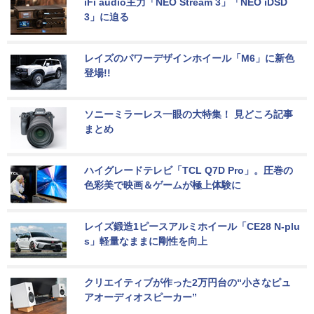
iFi audio主力「NEO Stream 3」「NEO iDSD 
3」に迫る
レイズのパワーデザインホイール「M6」に新色
登場!!
ソニーミラーレス一眼の大特集！ 見どころ記事
まとめ
ハイグレードテレビ「TCL Q7D Pro」。圧巻の
色彩美で映画＆ゲームが極上体験に
レイズ鍛造1ピースアルミホイール「CE28 N-plu
s」軽量なままに剛性を向上
クリエイティブが作った2万円台の“小さなピュ
アオーディオスピーカー”