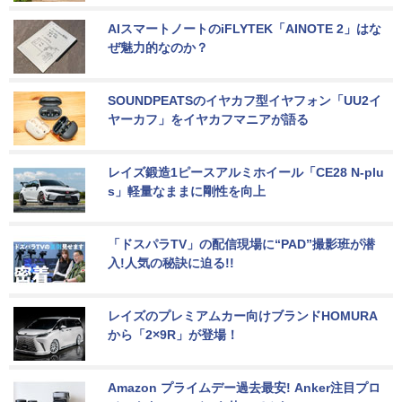
AIスマートノートのiFLYTEK「AINOTE 2」はな
ぜ魅力的なのか？
SOUNDPEATSのイヤカフ型イヤフォン「UU2イ
ヤーカフ」をイヤカフマニアが語る
レイズ鍛造1ピースアルミホイール「CE28 N-plu
s」軽量なままに剛性を向上
「ドスパラTV」の配信現場に“PAD”撮影班が潜
入!人気の秘訣に迫る!!
レイズのプレミアムカー向けブランドHOMURA
から「2×9R」が登場！
Amazon プライムデー過去最安! Anker注目プロ