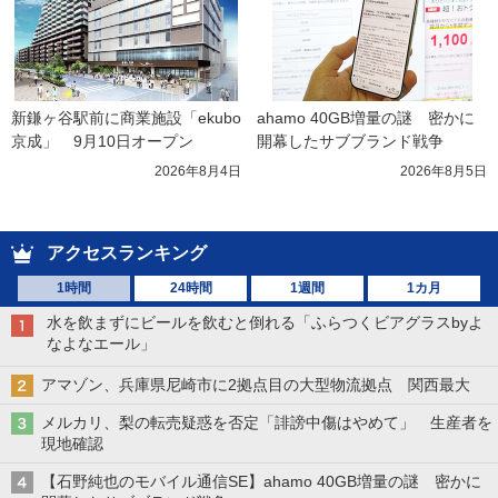
新鎌ヶ谷駅前に商業施設「ekubo
ahamo 40GB増量の謎　密かに
京成」　9月10日オープン
開幕したサブブランド戦争
2026年8月4日
2026年8月5日
アクセスランキング
1時間
24時間
1週間
1カ月
水を飲まずにビールを飲むと倒れる「ふらつくビアグラスbyよ
なよなエール」
アマゾン、兵庫県尼崎市に2拠点目の大型物流拠点 関西最大
メルカリ、梨の転売疑惑を否定「誹謗中傷はやめて」 生産者を
現地確認
【石野純也のモバイル通信SE】ahamo 40GB増量の謎 密かに