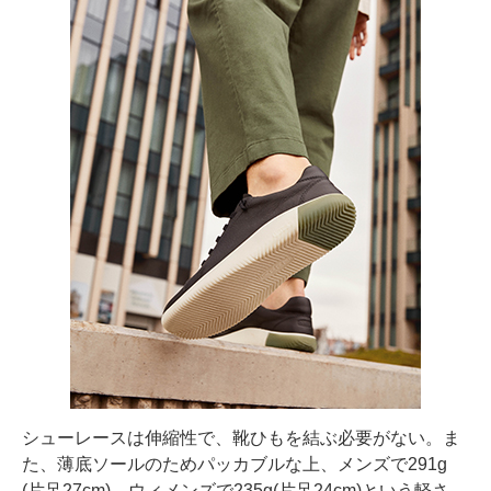
シューレースは伸縮性で、靴ひもを結ぶ必要がない。ま
た、薄底ソールのためパッカブルな上、メンズで291g
(片足27cm)、ウィメンズで235g(片足24cm)という軽さ