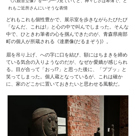
《六観音立像》を一つ一つ見ていくと、神々しさは希薄で、ど
れもご近所さんにいそうな表情
どれもこれも個性豊かで、展示室を歩きながらたびたび
「なんだ、これは!」と心の中で叫んでしまった。そんな
中で、ひときわ筆者の心を掴んできたのが、青森県南部
町の個人が所蔵される《達磨像(だるまぞう)》。
眉を吊り上げ、への字に口を結び、額にはちまきを締め
ている気合の入りようなのだが、なぜか愛嬌が感じられ
る。目が合って「おっ!?」と思った後に、「ププッ」と
笑ってしまった。個人蔵となっているが、これは確か
に、家のどこかに置いておきたいと思わせる風貌だ。