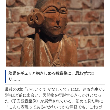
幼児をギュッと抱きしめる観音像に、思わずホロ
リ……
最後の8章「かわいくて かなしくて」には、須藤先生が3
5年ほど前に出会い、民間物を行脚するきっかけとなっ
た《子安観音坐像》が展示されている。初めて見た時に
「こんな表現ってあるのか! いっかな津軽でも、これは!