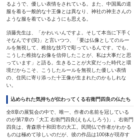
るようで、優しい表情をされている。また、中国風の道
服を着る一般的な十王像とは異なり、神社の神主さんの
ような服を着ているようにも思える。
須藤先生は、「かわいいんですよ。そして本当に下手く
そなんです(笑)」と言いつつ、「要は仏像としてのルー
ルを無視して、稚拙な技巧で彫っているんです。でも、
こうした稚拙なお像を信仰したことが、私は大事だと思
っています」と語る。生きることが大変だった時代と環
境だからこそ、こうしたルールを無視した優しい表情
の、住民に寄り添った十王像が生まれたのかもしれな
い。
込められた気持ちが伝わってくる右衛門四良の仏たち
全8章の展覧会の中で、唯一、作者の名前を冠している
のが第7章の「大工 右衛門四良(えもんしろう)」。右衛門
四良は、青森県十和田市の大工。民間仏で作者がわかる
ものは極めて珍しいのだが、彼の作品は100体が現存す