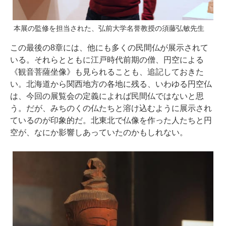
本展の監修を担当された、弘前大学名誉教授の須藤弘敏先生
この最後の8章には、他にも多くの民間仏が展示されて
いる。それらとともに江戸時代前期の僧、円空による
《観音菩薩坐像》も見られることも、追記しておきた
い。北海道から関西地方の各地に残る、いわゆる円空仏
は、今回の展覧会の定義によれば民間仏ではないと思
う。だが、みちのくの仏たちと溶け込むように展示され
ているのが印象的だ。北東北で仏像を作った人たちと円
空が、なにか影響しあっていたのかもしれない。