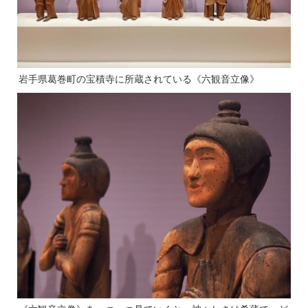
岩手県葛巻町の宝積寺に所蔵されている《六観音立像》