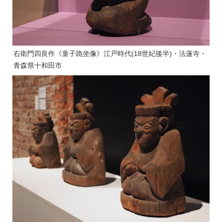
右衛門四良作《童子跪坐像》江戸時代(18世紀後半)・法蓮寺・
青森県十和田市