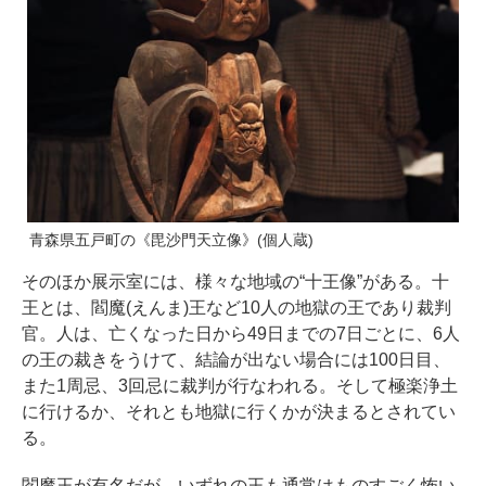
青森県五戸町の《毘沙門天立像》(個人蔵)
そのほか展示室には、様々な地域の“十王像”がある。十
王とは、閻魔(えんま)王など10人の地獄の王であり裁判
官。人は、亡くなった日から49日までの7日ごとに、6人
の王の裁きをうけて、結論が出ない場合には100日目、
また1周忌、3回忌に裁判が行なわれる。そして極楽浄土
に行けるか、それとも地獄に行くかが決まるとされてい
る。
閻魔王が有名だが、いずれの王も通常はものすごく怖い