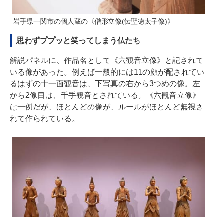
岩手県一関市の個人蔵の《僧形立像(伝聖徳太子像)》
思わずププッと笑ってしまう仏たち
解説パネルに、作品名として《六観音立像》と記されて
いる像があった。例えば一般的には11の顔が配されてい
るはずの十一面観音は、下写真の右から3つめの像。左
から2像目は、千手観音とされている。《六観音立像》
は一例だが、ほとんどの像が、ルールがほとんど無視さ
れて作られている。