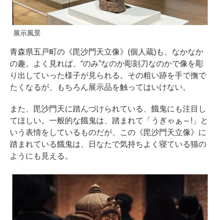
展示風景
青森県五戸町の《毘沙門天立像》(個人蔵)も、なかなか
の趣。よく見れば、“のみ”なのか彫刻刀なのかで像を彫
り出していった様子が見られる。その粗い跡を手で撫で
たくなるが、もちろん展示品を触ってはいけない。
また、毘沙門天に踏んづけられている、餓鬼にも注目し
てほしい。一般的な餓鬼は、踏まれて「うぎゃぁ～!」と
いう表情をしているものだが、この《毘沙門天立像》に
踏まれている餓鬼は、日なたで気持ちよく寝ている猫の
ようにも見える。