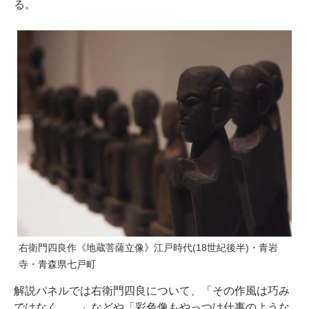
る。
右衛門四良作《地蔵菩薩立像》江戸時代(18世紀後半)・青岩
寺・青森県七戸町
解説パネルでは右衛門四良について、「その作風は巧み
ではなく……」などや「彩色像もやっつけ仕事のような