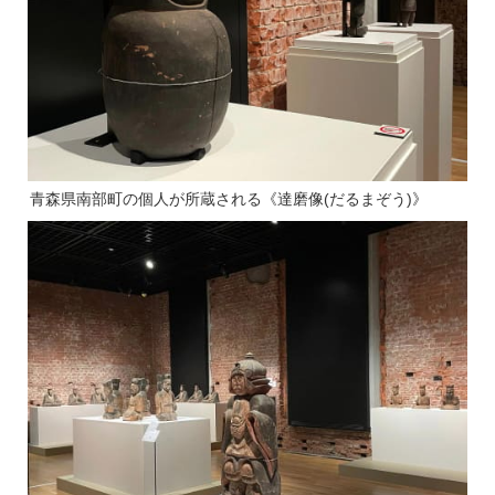
青森県南部町の個人が所蔵される《達磨像(だるまぞう)》