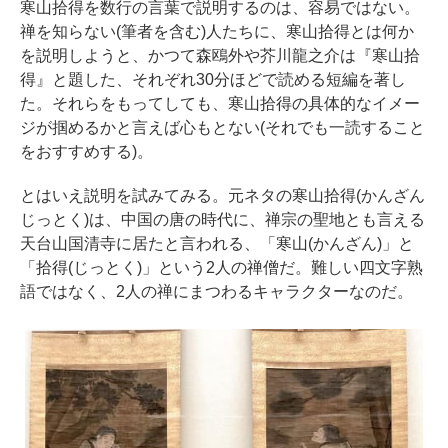
寒山拾得を数行の言葉で説明するのは、容易ではない。
禅を知らない(筆者を含む)人たちに、寒山拾得とは何か
を説明しようと、かつて森鴎外や芥川龍之介は『寒山拾
得』と題した、それぞれ30分ほどで読める短編を著し
た。それらをもってしても、寒山拾得の具体的なイメー
ジが掴めるかと言えば心もとない(それでも一読すること
をおすすめする)。
とはいえ説明を試みてみる。元ネタの寒山拾得(かんざん
じっとく)は、中国の唐の時代に、禅宗の聖地とも言える
天台山国清寺に居たと言われる、「寒山(かんざん)」と
「拾得(じっとく)」という2人の禅僧だ。難しい四文字熟
語ではなく、2人の禅にまつわるキャラクターなのだ。