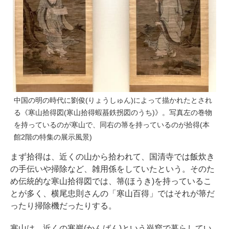
中国の明の時代に劉俊(りょうしゅん)によって描かれたとされ
る《寒山拾得図(寒山拾得蝦蟇鉄拐図のうち)》。写真左の巻物
を持っているのが寒山で、同右の箒を持っているのが拾得(本
館2階の特集の展示風景)
まず拾得は、近くの山から拾われて、国清寺では飯炊き
の手伝いや掃除など、雑用係をしていたという。そのた
め伝統的な寒山拾得図では、箒(ほうき)を持っているこ
とが多く、横尾忠則さんの「寒山百得」ではそれが箒だ
ったり掃除機だったりする。
寒山は、近くの寒巖(かんばん)という巌窟で暮らしてい