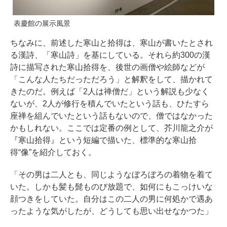
表慶館の展示風景
ちなみに、前述した寒山と拾得は、寒山が書いたとされ
る漢詩、「寒山詩」を基にしている。それら約300の漢
詩に描写された寒山拾得を、後世の画僧や絵師などが
「こんな人たちだっただろう」と解釈をして、描かれて
きたのだ。例えば「2人は禅僧だ」という解説も少なく
ないが、2人が修行を積んでいたという話も、ひたすら
座禅を組んでいたという話もないので、僧ではなかった
かもしれない。ここでは定番の例として、芥川龍之介が
『寒山拾得』という短編で描いた、標準的な寒山拾
得“像”を紹介しておく。
「その男は二人とも、同じようなぼろぼろの着物を着て
いた。しかも髪も髭ものび放題で、如何にもこっけいな
顔つきをしていた。自分はこの二人の男に何処かで遇あ
ったような気がしたが、どうしても思い出せなかつた」