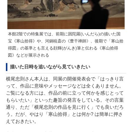
本館2階での特集展では、前期に因陀羅(いんだら)の描いた国
宝《寒山拾得》や、河鍋暁斎の《豊干禅師》、後期で「寒山拾
得図」の基準とも言える顔輝(がんき)筆と伝わる《寒山拾得
図》などが展示される
描いた日時を追いながら見ていきたい
横尾忠則さん本人は、同展の開催発表会で「はっきり言
って、作品に意味やメッセージなどは全くありません。
ご覧になる方には、作品の前に立って何かを感じとって
もらいたい」といった趣旨の発言をしている。その言葉
通り、ただ「横尾忠則の作品を見に行く」でも良いだろ
う。だが、やはり「寒山拾得」とは何か? は簡単に押さ
えておきたい。