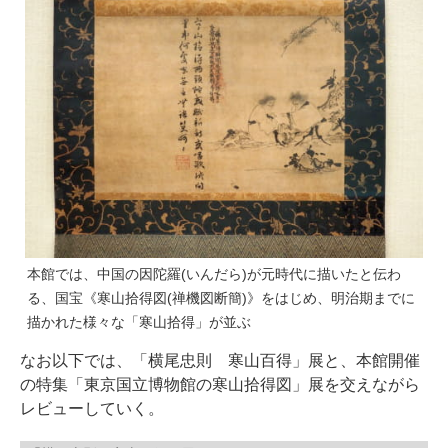
本館では、中国の因陀羅(いんだら)が元時代に描いたと伝わ
る、国宝《寒山拾得図(禅機図断簡)》をはじめ、明治期までに
描かれた様々な「寒山拾得」が並ぶ
なお以下では、「横尾忠則 寒山百得」展と、本館開催
の特集「東京国立博物館の寒山拾得図」展を交えながら
レビューしていく。