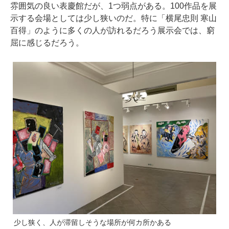
雰囲気の良い表慶館だが、1つ弱点がある。100作品を展
示する会場としては少し狭いのだ。特に「横尾忠則 寒山
百得」のように多くの人が訪れるだろう展示会では、窮
屈に感じるだろう。
少し狭く、人が滞留しそうな場所が何カ所かある