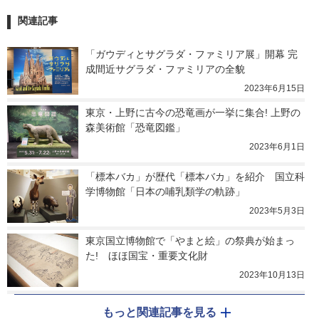
関連記事
「ガウディとサグラダ・ファミリア展」開幕 完
成間近サグラダ・ファミリアの全貌
2023年6月15日
東京・上野に古今の恐竜画が一挙に集合! 上野の
森美術館「恐竜図鑑」
2023年6月1日
「標本バカ」が歴代「標本バカ」を紹介　国立科
学博物館「日本の哺乳類学の軌跡」
2023年5月3日
東京国立博物館で「やまと絵」の祭典が始まっ
た!　ほほ国宝・重要文化財
2023年10月13日
もっと関連記事を見る