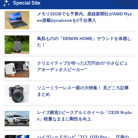
Special Site
メモリ32GBでも予算内。産経新聞社がAMD Ryz
en搭載dynabookを2千台導入
鳥肌ものの「DENON HOME」サウンドを体感し
た！
クリエイティブが作った2万円台の“小さなピュ
アオーディオスピーカー”
ソニーミラーレス一眼の大特集！ 見どころ記事
まとめ
レイズ鍛造1ピースアルミホイール「CE28 N-plu
s」軽量なままに剛性を向上
ハイグレードテレビ「TCL Q7D Pro」。圧巻の