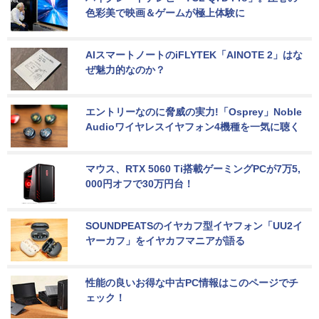
色彩美で映画＆ゲームが極上体験に
AIスマートノートのiFLYTEK「AINOTE 2」はな
ぜ魅力的なのか？
エントリーなのに脅威の実力!「Osprey」Noble 
Audioワイヤレスイヤフォン4機種を一気に聴く
マウス、RTX 5060 Ti搭載ゲーミングPCが7万5,
000円オフで30万円台！
SOUNDPEATSのイヤカフ型イヤフォン「UU2イ
ヤーカフ」をイヤカフマニアが語る
性能の良いお得な中古PC情報はこのページでチ
ェック！