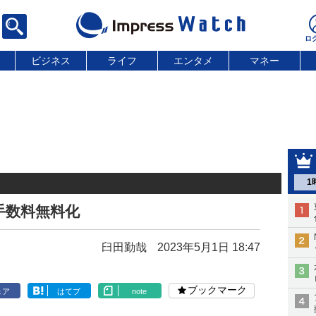
ビジネス
ライフ
エンタメ
マネー
1
手数料無料化
臼田勤哉
2023年5月1日 18:47
ブックマーク
ェア
はてブ
note