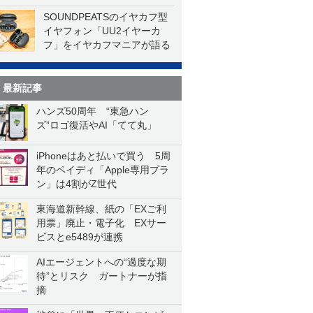
SOUNDPEATSのイヤカフ型
イヤフォン「UU2イヤーカ
フ」をイヤカフマニアが語る
最新記事
ハンズ50周年 “東急ハン
ズ”ロゴ復活やAI「てて丸」
iPhoneはあと払いで買う 5周
年のペイディ「Apple専用プラ
ン」は4割がZ世代
東海道新幹線、紙の「EXご利
用票」廃止・電子化 EXサー
ビスとe5489が連携
AIエージェントへの“過度な期
待”とリスク ガートナーが指
摘