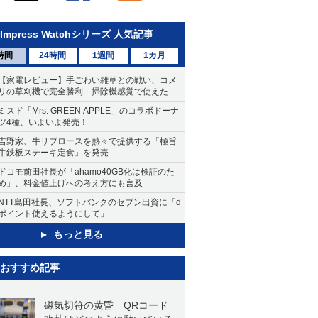
Impress Watchシリーズ 人気記事
時間
24時間
1週間
1カ月
【家電レビュー】手ごわい雑草との戦い、コメ
リの草刈機で完全勝利 掃除機感覚で使えた
ミスド「Mrs. GREEN APPLE」のコラボドーナ
ツ4種、いよいよ発売！
吉野家、牛リブロースを熱々で提供する「極旨
牛鉄板ステーキ定食」を発売
ドコモ前田社長が「ahamo40GB化は検証のた
め」、料金値上げへの考え方にも言及
NTT島田社長、ソフトバンクのセブン出資に「d
ポイント使えるようにして」
もっと見る
おすすめ記事
磁気切符の黄昏 QRコード