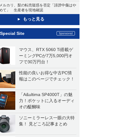
メルカリ、梨の転売疑惑を否定「誹謗中傷はや
めて」 生産者を現地確認
もっと見る
Special Site
マウス、RTX 5060 Ti搭載ゲ
ーミングPCが7万5,000円オ
フで30万円台！
性能の良いお得な中古PC情
報はこのページでチェック！
「A&ultima SP4000T」の魅
力！ポケットに入るオーディ
オの醍醐味
ソニーミラーレス一眼の大特
集！ 見どころ記事まとめ