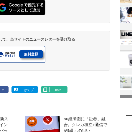
登録して、当サイトのニュースレターを受け取る
ェア
はてブ
note
、新ス
au経済圏に「証券」融
イン
合。クレカ積立+通信で
パッ
5%還元の狙い