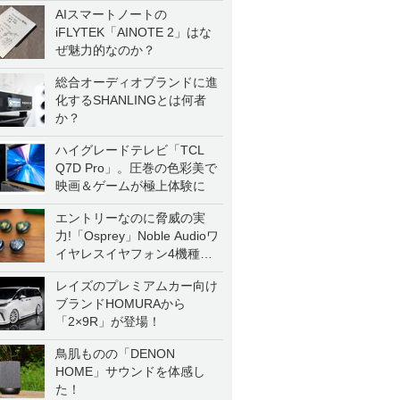
AIスマートノートの
iFLYTEK「AINOTE 2」はな
ぜ魅力的なのか？
総合オーディオブランドに進
化するSHANLINGとは何者
か？
ハイグレードテレビ「TCL
Q7D Pro」。圧巻の色彩美で
映画＆ゲームが極上体験に
エントリーなのに脅威の実
力!「Osprey」Noble Audioワ
イヤレスイヤフォン4機種を
一気に聴く
レイズのプレミアムカー向け
ブランドHOMURAから
「2×9R」が登場！
鳥肌ものの「DENON
HOME」サウンドを体感し
た！