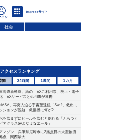
社会
アクセスランキング
時間
24時間
1週間
1カ月
東海道新幹線、紙の「EXご利用票」廃止・電子
化 EXサービスとe5489が連携
NASA、再突入迫る宇宙望遠鏡「Swift」救出ミ
ッションが難航 救援機に何が?
水を飲まずにビールを飲むと倒れる「ふらつく
ビアグラスbyよなよなエール」
アマゾン、兵庫県尼崎市に2拠点目の大型物流
拠点 関西最大