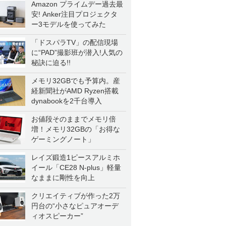
Amazon プライムデー過去最
安! Anker注目プロジェクタ
ー3モデルを使ってみた
「ドスパラTV」の配信現場
に“PAD”撮影班が潜入!人気の
秘訣に迫る!!
メモリ32GBでも予算内。産
経新聞社がAMD Ryzen搭載
dynabookを2千台導入
お値段そのままでメモリ倍
増！メモリ32GBの「お得な
ゲーミングノート」
レイズ鍛造1ピースアルミホ
イール「CE28 N-plus」軽量
なままに剛性を向上
クリエイティブが作った2万
円台の“小さなピュアオーデ
ィオスピーカー”