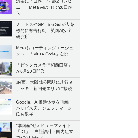
渋谷に「世界一不便なコンビ
ニ」 Meta AIのPRで28日か
ら
ミュトスやGPT-5.6 Solが人を
標的に有害行動 英国AI安全
研究所
Metaもコーディングエージェ
ント 「Muse Code」公開
「ビックカメラ浦和西口店」
が8月29日開業
JR西、大阪城公園駅に歩行者
デッキ 新開発エリアに接続
Google、AI推進体制を再編
ハサビス氏、ジェフディーン
氏ら退任
"準国産"セミヒューマノイド
「D1」 自社設計・国内組立
で500万円から