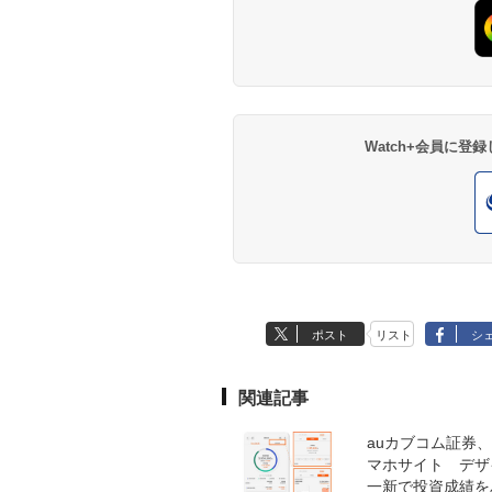
Watch+会員に
ポスト
リスト
シ
関連記事
auカブコム証券
マホサイト デザ
一新で投資成績を