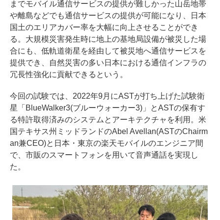
までモバイル通信サービスの提供が難しかった山岳地帯
や離島などでも通信サービスの提供が可能になり、日本
国土のエリアカバー率を大幅に向上させることができ
る。大規模災害発生時に地上の基地局設備が被災した場
合にも、低軌道衛星を経由して被災地へ通信サービスを
提供でき、自然災害の多い日本における通信インフラの
冗長性強化に貢献できるという。
今回の試験では、2022年9月にASTが打ち上げた試験衛
星「BlueWalker3(ブルーウォーカー3)」とASTの保有す
る特許取得済みのシステムとアーキテクチャを利用。米
国テキサス州ミッドランドのAbel Avellan(ASTのChairm
an兼CEO)と日本・東京の楽天モバイルのエンジニア間
で、市販のスマートフォンを用いて音声通話を実現し
た。