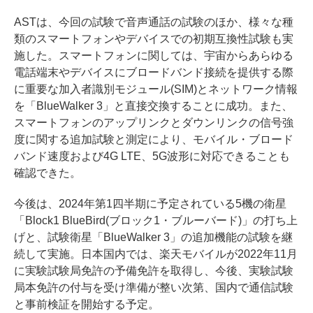
ASTは、今回の試験で音声通話の試験のほか、様々な種
類のスマートフォンやデバイスでの初期互換性試験も実
施した。スマートフォンに関しては、宇宙からあらゆる
電話端末やデバイスにブロードバンド接続を提供する際
に重要な加入者識別モジュール(SIM)とネットワーク情報
を「BlueWalker 3」と直接交換することに成功。また、
スマートフォンのアップリンクとダウンリンクの信号強
度に関する追加試験と測定により、モバイル・ブロード
バンド速度および4G LTE、5G波形に対応できることも
確認できた。
今後は、2024年第1四半期に予定されている5機の衛星
「Block1 BlueBird(ブロック1・ブルーバード)」の打ち上
げと、試験衛星「BlueWalker 3」の追加機能の試験を継
続して実施。日本国内では、楽天モバイルが2022年11月
に実験試験局免許の予備免許を取得し、今後、実験試験
局本免許の付与を受け準備が整い次第、国内で通信試験
と事前検証を開始する予定。