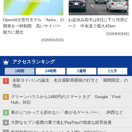
OpenAI次世代モデル「Astra」の
お盆休み前半は8日に下り渋滞ピ
開発を一時制限　高いサイバー
ーク　中央道で最大45km
能力に懸念
2026年8月8日
2026年8月8日
アクセスランキング
1時間
24時間
1週間
1カ月
名駅ヨドバシの誕生 名古屋駅再開発の行方と「期間限定」の
理由
グリーンハウスから1480円のスマートタグ Google「Find
Hub」対応
車がぶつかっても折れない「曲がるゲートバー」 JR西など
大胆なセブン提携の裏で進むPayPayの地道な経営改善