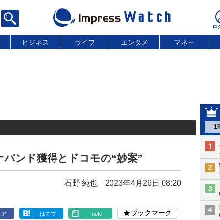
ビジネス
ライフ
エンタメ
マネー
1
バンド獲得とドコモの“妙案”
石野 純也
2023年4月26日 08:20
ブックマーク
ェア
はてブ
note