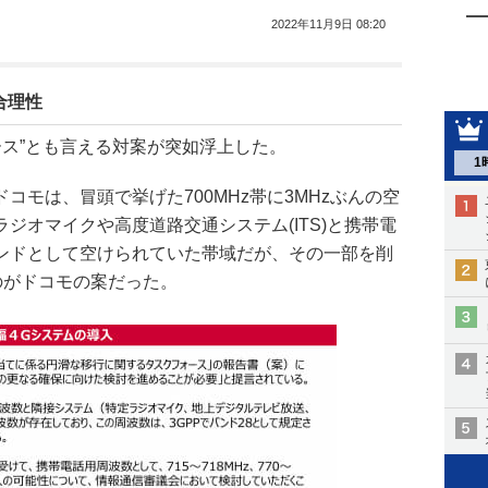
2022年11月9日 08:20
合理性
ホース”とも言える対案が突如浮上した。
1
コモは、冒頭で挙げた700MHz帯に3MHzぶんの空
ジオマイクや高度道路交通システム(ITS)と携帯電
ンドとして空けられていた帯域だが、その一部を削
のがドコモの案だった。