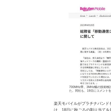
700MHz帯、3MHz幅の技
た。同社も、19日にコメント
楽天モバイルがプラチナバンド
は、18日に秋ごろの割り当て