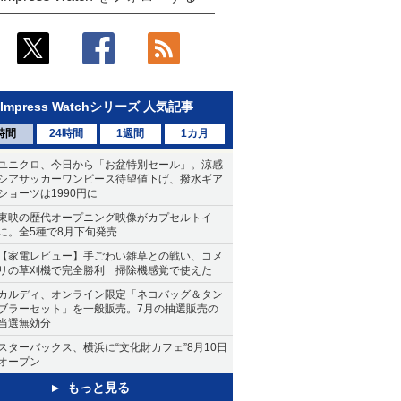
Impress Watchシリーズ 人気記事
時間
24時間
1週間
1カ月
ユニクロ、今日から「お盆特別セール」。涼感
シアサッカーワンピース待望値下げ、撥水ギア
ショーツは1990円に
東映の歴代オープニング映像がカプセルトイ
に。全5種で8月下旬発売
【家電レビュー】手ごわい雑草との戦い、コメ
リの草刈機で完全勝利 掃除機感覚で使えた
カルディ、オンライン限定「ネコバッグ＆タン
ブラーセット」を一般販売。7月の抽選販売の
当選無効分
スターバックス、横浜に“文化財カフェ”8月10日
オープン
もっと見る