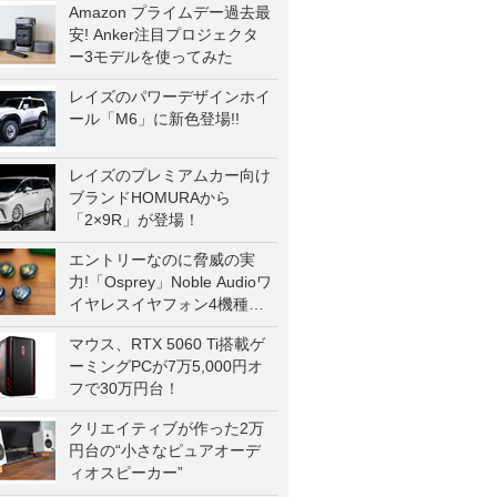
Amazon プライムデー過去最
安! Anker注目プロジェクタ
ー3モデルを使ってみた
レイズのパワーデザインホイ
ール「M6」に新色登場!!
レイズのプレミアムカー向け
ブランドHOMURAから
「2×9R」が登場！
エントリーなのに脅威の実
力!「Osprey」Noble Audioワ
イヤレスイヤフォン4機種を
一気に聴く
マウス、RTX 5060 Ti搭載ゲ
ーミングPCが7万5,000円オ
フで30万円台！
クリエイティブが作った2万
円台の“小さなピュアオーデ
ィオスピーカー”