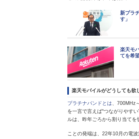
新プラ
す」
楽天モバ
てを希
楽天モバイルがどうしても欲
プラチナバンドとは
、700MH
を一言で言えば“つながりやすい”
ルは、昨年ごろから割り当てを
ことの発端は、22年10月の電