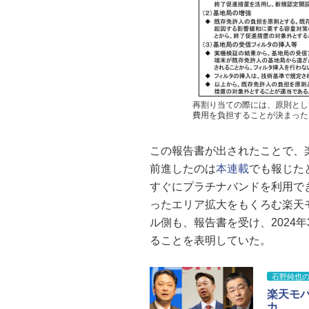
再割り当ての際には、原則とし
費用を負担することが決まった
この報告書が出されたことで、
前進したのは
本連載
でも報じた
すぐにプラチナバンドを利用で
ったエリア拡大をもくろむ楽天
ル側も、報告書を受け、2024
ることを表明していた。
石野純也の
楽天モ
力