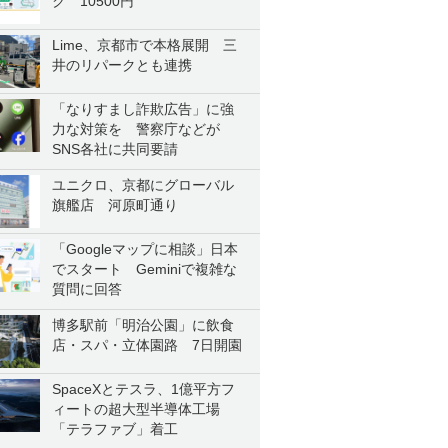
ク 10500円
Lime、京都市で本格展開 三
井のリパークとも連携
「なりすまし詐欺広告」に強
力な対策を 警察庁などが
SNS各社に共同要請
ユニクロ、京都にグローバル
旗艦店 河原町通り
「Googleマップに相談」日本
でスタート Geminiで複雑な
質問に回答
博多駅前「明治公園」に飲食
店・スパ・立体園路 7日開園
SpaceXとテスラ、1億平方フ
ィートの超大型半導体工場
「テラファブ」着工