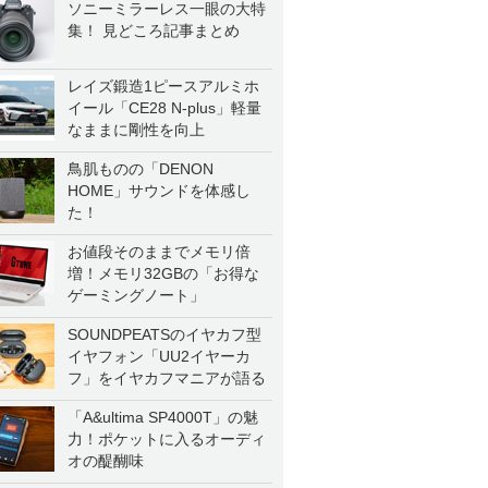
ソニーミラーレス一眼の大特
集！ 見どころ記事まとめ
レイズ鍛造1ピースアルミホ
イール「CE28 N-plus」軽量
なままに剛性を向上
鳥肌ものの「DENON
HOME」サウンドを体感し
た！
お値段そのままでメモリ倍
増！メモリ32GBの「お得な
ゲーミングノート」
SOUNDPEATSのイヤカフ型
イヤフォン「UU2イヤーカ
フ」をイヤカフマニアが語る
「A&ultima SP4000T」の魅
力！ポケットに入るオーディ
オの醍醐味