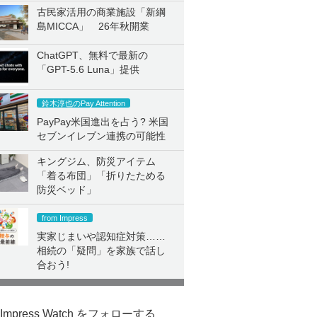
古民家活用の商業施設「新綱
島MICCA」 26年秋開業
ChatGPT、無料で最新の
「GPT-5.6 Luna」提供
鈴木淳也のPay Attention
PayPay米国進出を占う? 米国
セブンイレブン連携の可能性
キングジム、防災アイテム
「着る布団」「折りたためる
防災ベッド」
from Impress
実家じまいや認知症対策……
相続の「疑問」を家族で話し
合おう!
Impress Watch をフォローする