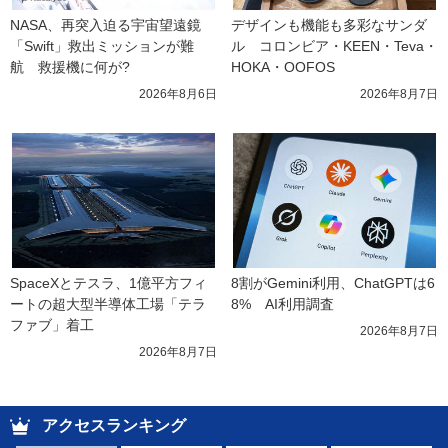
NASA、再突入迫る宇宙望遠鏡
デザインも機能も多彩なサンダ
「Swift」救出ミッションが難
ル　コロンビア・KEEN・Teva・
航　救援機に何が?
HOKA・OOFOS
2026年8月6日
2026年8月7日
SpaceXとテスラ、1億平方フィ
8割がGemini利用、ChatGPTは6
ートの超大型半導体工場「テラ
8%　AI利用調査
ファブ」着工
2026年8月7日
2026年8月7日
アクセスランキング