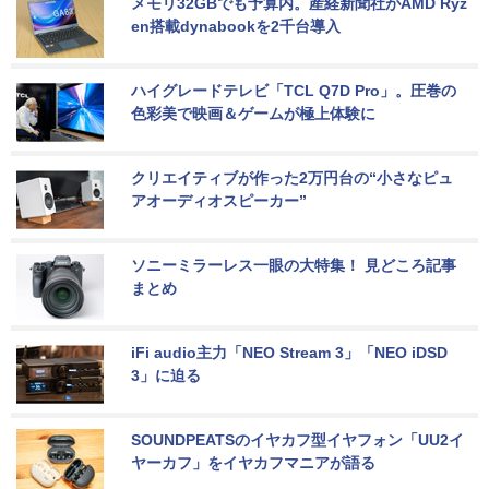
メモリ32GBでも予算内。産経新聞社がAMD Ryz
en搭載dynabookを2千台導入
ハイグレードテレビ「TCL Q7D Pro」。圧巻の
色彩美で映画＆ゲームが極上体験に
クリエイティブが作った2万円台の“小さなピュ
アオーディオスピーカー”
ソニーミラーレス一眼の大特集！ 見どころ記事
まとめ
iFi audio主力「NEO Stream 3」「NEO iDSD 
3」に迫る
SOUNDPEATSのイヤカフ型イヤフォン「UU2イ
ヤーカフ」をイヤカフマニアが語る