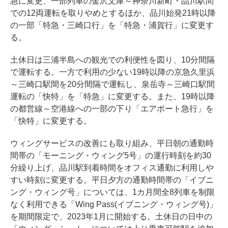
急に変更、一部列車の金沢文庫～神奈川新町・品川駅間
での12両運転を取りやめとするほか、品川始発21時以降
の一部「特急・三崎口行」を「特急・浦賀行」に変更す
る。
土休日は三浦半島への観光での利便性を図り、10分間隔
で運転する。一方で利用の少ない19時以降の京急久里浜
～三崎口駅間を20分間隔で運転し、泉岳寺～三崎口駅間
運転の「快特」を「特急」に変更する。また、19時以降
の都営線～空港線への一部の下り「エアポート急行」を
「快特」に変更する。
ウィングサービスの改善にも取り組み、平日朝の通勤時
間帯の「モーニング・ウィング5号」の運行時刻を約30
分繰り上げ、品川駅到着時間をオフィス通勤に利用しや
すい時刻に変更する。平日夕方の通勤時間帯の「イブニ
ング・ウィング号」については、1カ月間全8列車を制限
なく利用できる「Wing Pass(イブニング・ウィング号)」
を期間限定で、2023年1月に開始する。土休日の日中の