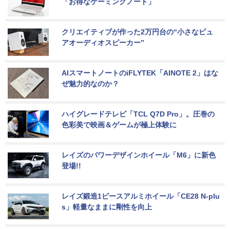
「お得なゲーミングノート」
クリエイティブが作った2万円台の“小さなピュ
アオーディオスピーカー”
AIスマートノートのiFLYTEK「AINOTE 2」はな
ぜ魅力的なのか？
ハイグレードテレビ「TCL Q7D Pro」。圧巻の
色彩美で映画＆ゲームが極上体験に
レイズのパワーデザインホイール「M6」に新色
登場!!
レイズ鍛造1ピースアルミホイール「CE28 N-plu
s」軽量なままに剛性を向上