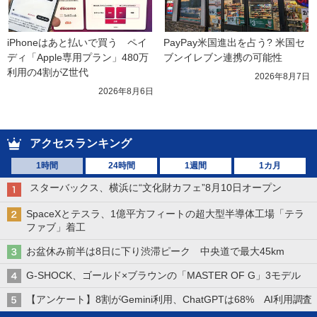
iPhoneはあと払いで買う　ペイ
PayPay米国進出を占う? 米国セ
ディ「Apple専用プラン」480万
ブンイレブン連携の可能性
利用の4割がZ世代
2026年8月7日
2026年8月6日
アクセスランキング
1時間
24時間
1週間
1カ月
スターバックス、横浜に“文化財カフェ”8月10日オープン
SpaceXとテスラ、1億平方フィートの超大型半導体工場「テラ
ファブ」着工
お盆休み前半は8日に下り渋滞ピーク 中央道で最大45km
G-SHOCK、ゴールド×ブラウンの「MASTER OF G」3モデル
【アンケート】8割がGemini利用、ChatGPTは68% AI利用調査