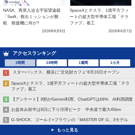
NASA、再突入迫る宇宙望遠鏡
SpaceXとテスラ、1億平方フィ
「Swift」救出ミッションが難
ートの超大型半導体工場「テラ
航　救援機に何が?
ファブ」着工
2026年8月6日
2026年8月7日
アクセスランキング
1時間
24時間
1週間
1カ月
スターバックス、横浜に“文化財カフェ”8月10日オープン
SpaceXとテスラ、1億平方フィートの超大型半導体工場「テラ
ファブ」着工
【アンケート】8割がGemini利用、ChatGPTは68% AI利用調査
お盆休み前半は8日に下り渋滞ピーク 中央道で最大45km
G-SHOCK、ゴールド×ブラウンの「MASTER OF G」3モデル
もっと見る