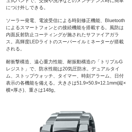
ュ式バンドで、交換や洗浄などのメンテナンス時に簡単
につけ外しできる。
ソーラー発電、電波受信による時刻修正機能、Bluetooth
によるスマートフォンとの接続機能を搭載する。風防は
内面反射防止コーティングが施されたサファイアガラ
ス。高輝度LEDライトのスーパーイルミネーターが搭載
される。
耐衝撃構造、遠心重力性能、耐振動構造の「トリプルG
レジスト」で、防水性能は20気圧防水。デュアルタイ
ム、ストップウォッチ、タイマー、時刻アラーム、日付
表示の各機能を備える。大きさは51.9×50.9×12.1mm(縦×
横×厚さ)、重さは148g。