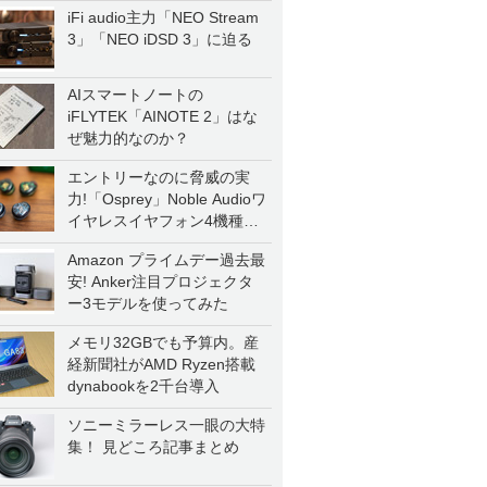
iFi audio主力「NEO Stream
3」「NEO iDSD 3」に迫る
AIスマートノートの
iFLYTEK「AINOTE 2」はな
ぜ魅力的なのか？
エントリーなのに脅威の実
力!「Osprey」Noble Audioワ
イヤレスイヤフォン4機種を
一気に聴く
Amazon プライムデー過去最
安! Anker注目プロジェクタ
ー3モデルを使ってみた
メモリ32GBでも予算内。産
経新聞社がAMD Ryzen搭載
dynabookを2千台導入
ソニーミラーレス一眼の大特
集！ 見どころ記事まとめ