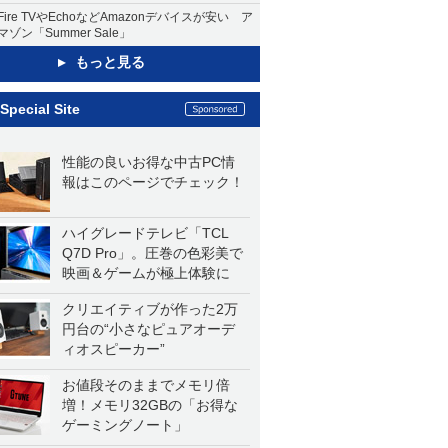
Fire TVやEchoなどAmazonデバイスが安い ア
マゾン「Summer Sale」
もっと見る
Special Site
性能の良いお得な中古PC情
報はこのページでチェック！
ハイグレードテレビ「TCL
Q7D Pro」。圧巻の色彩美で
映画＆ゲームが極上体験に
クリエイティブが作った2万
円台の“小さなピュアオーデ
ィオスピーカー”
お値段そのままでメモリ倍
増！メモリ32GBの「お得な
ゲーミングノート」