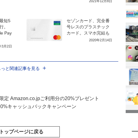
2021年12月8日
最短5
セゾンカード、完全番
行。
号レスのプラスチック
e Pay
カード。スマホ完結も
2020年2月14日
0年3月2日
もっと関連記事を見る
 Amazon.co.jpご利用分の20%プレゼント
の利用で20%キャッシュバックキャンペーン
トップページに戻る