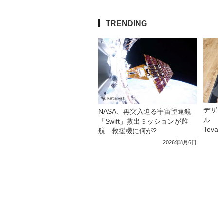
TRENDING
デザ
NASA、再突入迫る宇宙望遠鏡
ル 
「Swift」救出ミッションが難
Tev
航 救援機に何が?
2026年8月6日