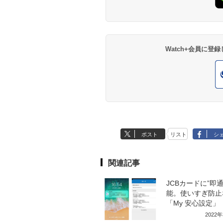
Watch+会員に
ポスト
リスト
シ
関連記事
JCBカードに”即通
能。使いすぎ防止
「My 安心設定」
2022