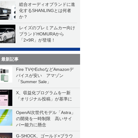
総合オーディオブランドに進
化するSHANLINGとは何者
か？
レイズのプレミアムカー向け
ブランドHOMURAから
「2×9R」が登場！
最新記事
Fire TVやEchoなどAmazonデ
バイスが安い アマゾン
「Summer Sale」
X、収益化プログラムを一新
「オリジナル投稿」が基準に
OpenAI次世代モデル「Astra」
の開発を一時制限 高いサイ
バー能力に懸念
G-SHOCK、ゴールド×ブラウ