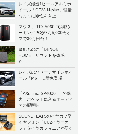
レイズ鍛造1ピースアルミホ
イール「CE28 N-plus」軽量
なままに剛性を向上
マウス、RTX 5060 Ti搭載ゲ
ーミングPCが7万5,000円オ
フで30万円台！
鳥肌ものの「DENON
HOME」サウンドを体感し
た！
レイズのパワーデザインホイ
ール「M6」に新色登場!!
「A&ultima SP4000T」の魅
力！ポケットに入るオーディ
オの醍醐味
SOUNDPEATSのイヤカフ型
イヤフォン「UU2イヤーカ
フ」をイヤカフマニアが語る