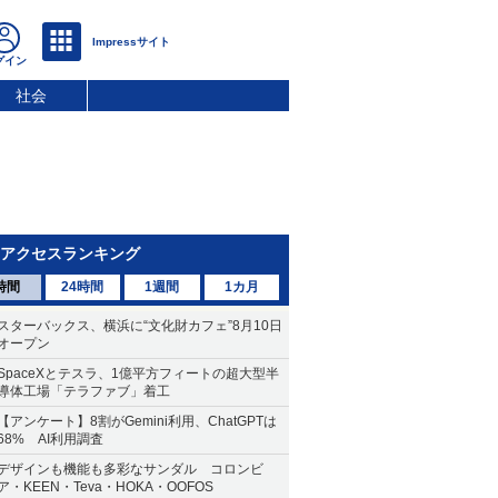
社会
アクセスランキング
時間
24時間
1週間
1カ月
スターバックス、横浜に“文化財カフェ”8月10日
オープン
SpaceXとテスラ、1億平方フィートの超大型半
導体工場「テラファブ」着工
【アンケート】8割がGemini利用、ChatGPTは
68% AI利用調査
デザインも機能も多彩なサンダル コロンビ
ア・KEEN・Teva・HOKA・OOFOS