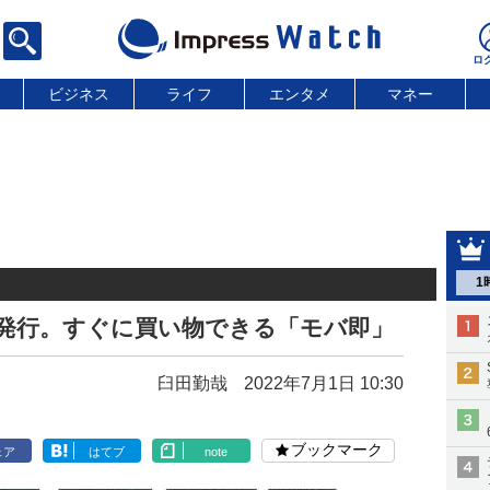
ビジネス
ライフ
エンタメ
マネー
1
ド発行。すぐに買い物できる「モバ即」
臼田勤哉
2022年7月1日 10:30
ブックマーク
ェア
はてブ
note