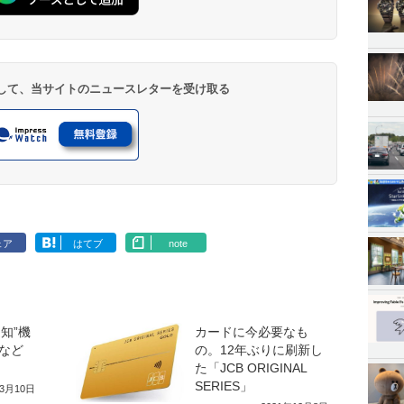
登録して、当サイトのニュースレターを受け取る
ェア
はてブ
note
知”機
カードに今必要なも
など
の。12年ぶりに刷新し
た「JCB ORIGINAL
SERIES」
年3月10日