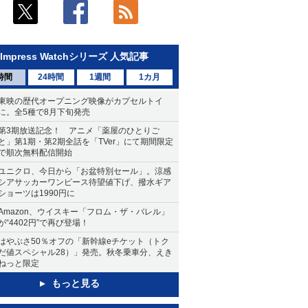
Impress Watchシリーズ 人気記事
時間
24時間
1週間
1カ月
東映の歴代オープニング映像がカプセルトイ
に。全5種で8月下旬発売
第3期放送記念！ アニメ「薬屋のひとりご
と」第1期・第2期全話を「TVer」にて期間限定
で順次無料配信開始
ユニクロ、今日から「お盆特別セール」。涼感
シアサッカーワンピース待望値下げ、撥水ギア
ショーツは1990円に
Amazon、ウイスキー「フロム・ザ・バレル」
が“4402円”で再び登場！
はやぶさ50％オフの「新幹線eチケット（トク
だ値スペシャル28）」発売。秋冬乗車分、えき
ねっと限定
もっと見る