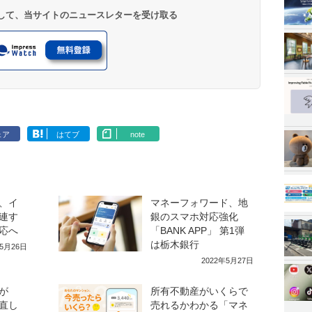
登録して、当サイトのニュースレターを受け取る
ェア
はてブ
note
、イ
マネーフォワード、地
連す
銀のスマホ対応強化
応へ
「BANK APP」 第1弾
は栃木銀行
年5月26日
2022年5月27日
が
所有不動産がいくらで
直し
売れるかわかる「マネ