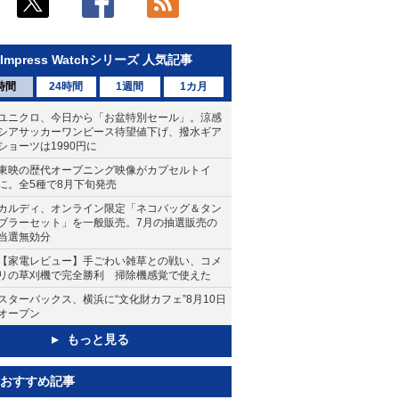
Impress Watchシリーズ 人気記事
時間
24時間
1週間
1カ月
ユニクロ、今日から「お盆特別セール」。涼感
シアサッカーワンピース待望値下げ、撥水ギア
ショーツは1990円に
東映の歴代オープニング映像がカプセルトイ
に。全5種で8月下旬発売
カルディ、オンライン限定「ネコバッグ＆タン
ブラーセット」を一般販売。7月の抽選販売の
当選無効分
【家電レビュー】手ごわい雑草との戦い、コメ
リの草刈機で完全勝利 掃除機感覚で使えた
スターバックス、横浜に“文化財カフェ”8月10日
オープン
もっと見る
おすすめ記事