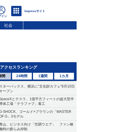
社会
アクセスランキング
時間
24時間
1週間
1カ月
スターバックス、横浜に“文化財カフェ”8月10日
オープン
SpaceXとテスラ、1億平方フィートの超大型半
導体工場「テラファブ」着工
G-SHOCK、ゴールド×ブラウンの「MASTER
OF G」3モデル
青山、ビジネス向け「空調ウエア」 ファン稼
働時の膨らみ抑制