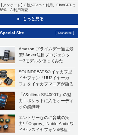
【アンケート】8割がGemini利用、ChatGPTは
68% AI利用調査
もっと見る
Special Site
Amazon プライムデー過去最
安! Anker注目プロジェクタ
ー3モデルを使ってみた
SOUNDPEATSのイヤカフ型
イヤフォン「UU2イヤーカ
フ」をイヤカフマニアが語る
「A&ultima SP4000T」の魅
力！ポケットに入るオーディ
オの醍醐味
エントリーなのに脅威の実
力!「Osprey」Noble Audioワ
イヤレスイヤフォン4機種を