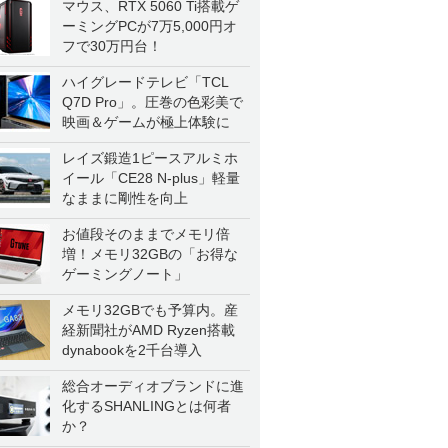
マウス、RTX 5060 Ti搭載ゲ
ーミングPCが7万5,000円オ
フで30万円台！
ハイグレードテレビ「TCL
Q7D Pro」。圧巻の色彩美で
映画＆ゲームが極上体験に
レイズ鍛造1ピースアルミホ
イール「CE28 N-plus」軽量
なままに剛性を向上
お値段そのままでメモリ倍
増！メモリ32GBの「お得な
ゲーミングノート」
メモリ32GBでも予算内。産
経新聞社がAMD Ryzen搭載
dynabookを2千台導入
総合オーディオブランドに進
化するSHANLINGとは何者
か？