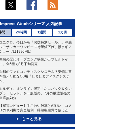
Impress Watchシリーズ 人気記事
時間
24時間
1週間
1カ月
ユニクロ、今日から「お盆特別セール」。涼感
シアサッカーワンピース待望値下げ、撥水ギア
ショーツは1990円に
東映の歴代オープニング映像がカプセルトイ
に。全5種で8月下旬発売
令和のファミコンディスクシステム？安価に書
き換え可能なGB用「しましまディスクシステ
ム」
カルディ、オンライン限定「ネコバッグ＆タン
ブラーセット」を一般販売。7月の抽選販売の
当選無効分
【家電レビュー】手ごわい雑草との戦い、コメ
リの草刈機で完全勝利 掃除機感覚で使えた
もっと見る