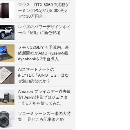
マウス、RTX 5060 Ti搭載ゲ
ーミングPCが7万5,000円オ
フで30万円台！
レイズのパワーデザインホイ
ール「M6」に新色登場!!
メモリ32GBでも予算内。産
経新聞社がAMD Ryzen搭載
dynabookを2千台導入
AIスマートノートの
iFLYTEK「AINOTE 2」はな
ぜ魅力的なのか？
Amazon プライムデー過去最
安! Anker注目プロジェクタ
ー3モデルを使ってみた
ソニーミラーレス一眼の大特
集！ 見どころ記事まとめ