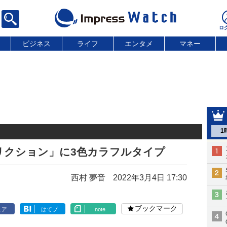
ビジネス
ライフ
エンタメ
マネー
1
リクション」に3色カラフルタイプ
西村 夢音
2022年3月4日 17:30
ブックマーク
ェア
はてブ
note