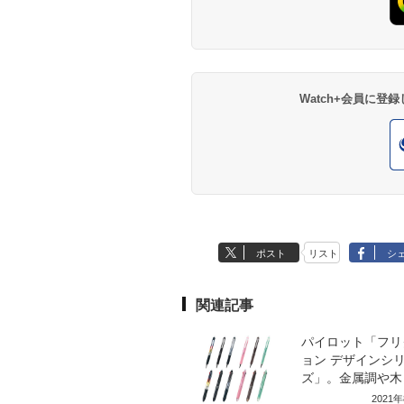
Watch+会員に
ポスト
リスト
シ
関連記事
パイロット「フリ
ョン デザインシ
ズ」。金属調や木
2021