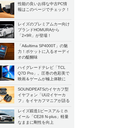
性能の良いお得な中古PC情
報はこのページでチェック！
レイズのプレミアムカー向け
ブランドHOMURAから
「2×9R」が登場！
「A&ultima SP4000T」の魅
力！ポケットに入るオーディ
オの醍醐味
ハイグレードテレビ「TCL
Q7D Pro」。圧巻の色彩美で
映画＆ゲームが極上体験に
SOUNDPEATSのイヤカフ型
イヤフォン「UU2イヤーカ
フ」をイヤカフマニアが語る
レイズ鍛造1ピースアルミホ
イール「CE28 N-plus」軽量
なままに剛性を向上