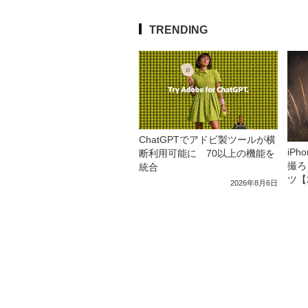
TRENDING
ChatGPTでアドビ製ツールが横
iP
断利用可能に 70以上の機能を
撮ろ
統合
ツ【
2026年8月6日