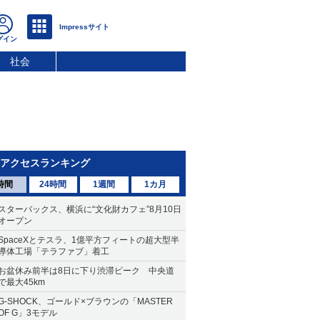
社会
アクセスランキング
時間
24時間
1週間
1カ月
スターバックス、横浜に“文化財カフェ”8月10日
オープン
SpaceXとテスラ、1億平方フィートの超大型半
導体工場「テラファブ」着工
お盆休み前半は8日に下り渋滞ピーク 中央道
で最大45km
G-SHOCK、ゴールド×ブラウンの「MASTER
OF G」3モデル