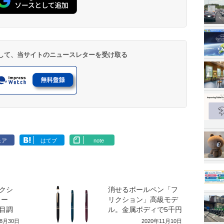
登録して、当サイトのニュースレターを受け取る
ェア
はてブ
note
クシ
消せるボールペン「フ
リー
リクション」高級モデ
目調
ル。金属ボディで5千円
年8月30日
2020年11月10日