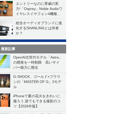
エントリーなのに脅威の実
力!「Osprey」Noble Audioワ
イヤレスイヤフォン4機種を
一気に聴く
総合オーディオブランドに進
化するSHANLINGとは何者
か？
最新記事
OpenAI次世代モデル「Astra」
の開発を一時制限 高いサイ
バー能力に懸念
G-SHOCK、ゴールド×ブラウ
ンの「MASTER OF G」3モデ
ル
iPhoneで夏の花火をきれいに
撮ろう 誰でもできる撮影のコ
ツ【2026年版】