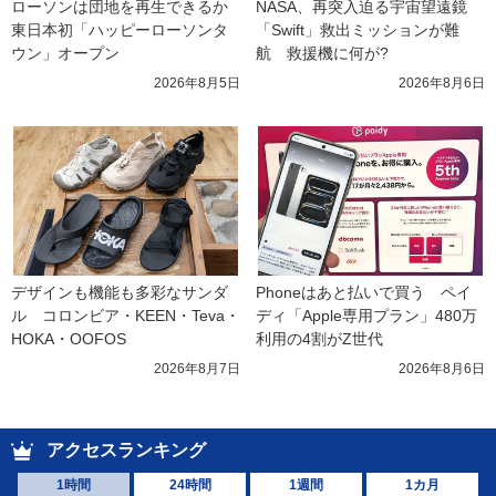
ローソンは団地を再生できるか 
NASA、再突入迫る宇宙望遠鏡
東日本初「ハッピーローソンタ
「Swift」救出ミッションが難
ウン」オープン
航　救援機に何が?
2026年8月5日
2026年8月6日
デザインも機能も多彩なサンダ
Phoneはあと払いで買う　ペイ
ル　コロンビア・KEEN・Teva・
ディ「Apple専用プラン」480万
HOKA・OOFOS
利用の4割がZ世代
2026年8月7日
2026年8月6日
アクセスランキング
1時間
24時間
1週間
1カ月